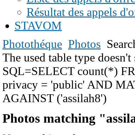
Résultat des appels d'o
STAVOM
Photothéque
Photos
Searc
The used table type doesn
SQL=SELECT count(*) F
privacy = 'public' AND MAT
AGAINST ('assilah8')
Photos matching "assil