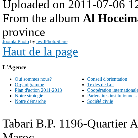
Uploaded on 2011-07-06 1
From the album
Al Hoceim
province
Joomla Photo
by
hwdPhotoShare
Haut de la page
L'Agence
Qui sommes nous?
Conseil d'orientation
Organigramme
Textes de Loi
Plan d'action 2011-2013
Coopération international
Notre stratégie
Partenaires institutionnels
Notre démarche
Société civile
Tabari B.P. 1196-Quartier 
Maroc.