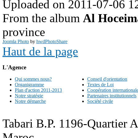
Uploaded on 2011-07-06 1
From the album
Al Hoceim
province
Joomla Photo
by
hwdPhotoShare
Haut de la page
L'Agence
Qui sommes nous?
Conseil d'orientation
Organigramme
Textes de Loi
Plan d'action 2011-2013
Coopération international
Notre stratégie
Partenaires institutionnels
Notre démarche
Société civile
Tabari B.P. 1196-Quartier 
Maroc.