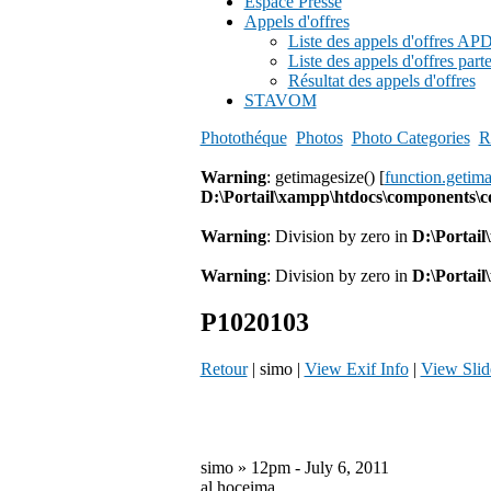
Espace Presse
Appels d'offres
Liste des appels d'offres A
Liste des appels d'offres part
Résultat des appels d'offres
STAVOM
Photothéque
Photos
Photo Categories
R
Warning
: getimagesize() [
function.getim
D:\Portail\xampp\htdocs\components\
Warning
: Division by zero in
D:\Portai
Warning
: Division by zero in
D:\Portai
P1020103
Retour
| simo |
View Exif Info
|
View Sli
simo » 12pm - July 6, 2011
al hoceima