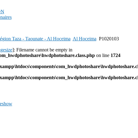
PDN
enaires
égion Taza - Taounate - Al Hoceima
Al Hoceima
P1020103
agesize
]: Filename cannot be empty in
com_hwdphotoshare\hwdphotoshare.class.php
on line
1724
l\xampp\htdocs\components\com_hwdphotoshare\hwdphotoshare.cl
l\xampp\htdocs\components\com_hwdphotoshare\hwdphotoshare.cl
deshow
Previous
Image
Next
Image