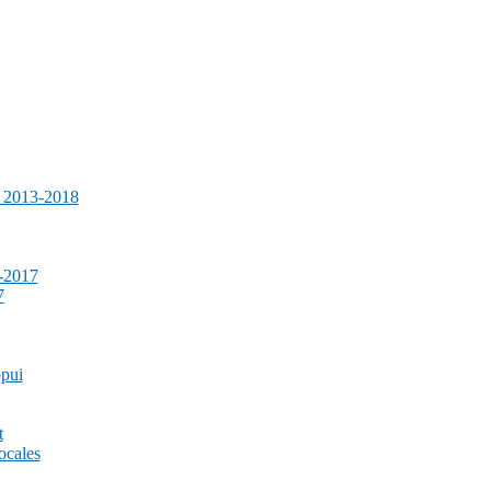
e 2013-2018
-2017
7
ppui
t
ocales