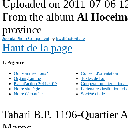
Uploaded on 2011-07-06 1
From the album
Al Hoceim
province
Joomla Photo Component
by
hwdPhotoShare
Haut de la page
L'Agence
Qui sommes nous?
Conseil d'orientation
Organigramme
Textes de Loi
Plan d'action 2011-2013
Coopération international
Notre stratégie
Partenaires institutionnels
Notre démarche
Société civile
Tabari B.P. 1196-Quartier 
Maroc.