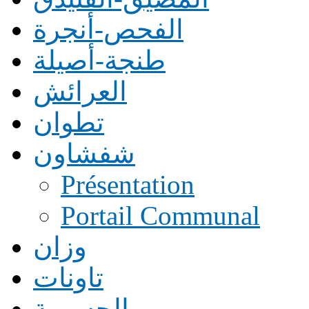
الفحص-أنجرة
طنجة-أصيلة
العرائش
تطوان
شفشاون
Présentation
Portail Communal
وزان
تاونات
الحسيمة