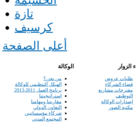
تازة
كرسيف
أعلى الصفحة
 الزوار
الوكالة
طلبات عروض
من نحن؟
فضاء الشركاء
الهيكل التنظيمي للوكالة
مقترحات مشاريع
برنامج العمل 2011-2013
التوظيف
إستراتيجيتنا
إصدارات الوكالة
مقاربتنا ومهامنا
مكتبة الصور
التعاون الدولي
شركاء مؤسساتيين
المجتمع المدني