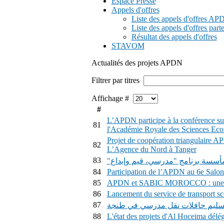
Espace Presse
Appels d'offres
Liste des appels d'offres A
Liste des appels d'offres part
Résultat des appels d'offres
STAVOM
Actualités des projets APDN
Filtrer par titres
Affichage #
#
L’APDN participe à la conférence sur 
81
l'Académie Royale des Sciences Ec
Projet de coopération triangulaire 
82
L’Agence du Nord à Tanger
83
"مأسسة برنامج "مدرسي، قيم وإبداع
84
Participation de l’APDN au 6e Salon 
85
APDN et SABIC MOROCCO : une visi
86
Lancement du service de transport sc
87
سليم حافلات نقل مدرسي في طنجة
88
L'état des projets d'Al Hoceima délé