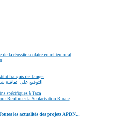
de la réussite scolaire en milieu rural
n
itut français de Tanger
التوقيع على اتفاقية 
ns spécifiques à Taza
our Renforcer la Scolarisation Rurale
Toutes les actualités des projets APDN...