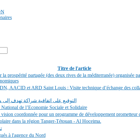
PDN
enaires
Titre de l'article
la prospérité partagée (des deux rives de la méditerranée) organisée pa
onomiques
APDN, AACID et ARD Saint Louis : Visite technique d’échange des coll
التوقيع على اتفاقية شراكة تهدف إلى 
National de l’Economie Sociale et Solidaire
on coordonnée pour un programme de développement prometteur da
olaire dans la région Tanger-Tétouan - Al Hoceima.
ت
gués à l'agence du Nord