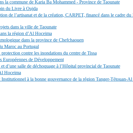
dans la commune de Karia Ba Mohammed - Province de Taounate
in du Livre à Oujda
tion de l’artisanat et de la création, CARPET, financé dans le cadr
ets dans la ville de Taounate
dans la région d’Al Hoceima
lmologique dans la province de Chefchaouen
u Maroc au Portugal
otection contre les inondations du centre de Tissa
ées Européennes de Développement
 et d’une salle de déchoquage à l’Hôpital provincial de Taounate
 Al Hoceima
Institutionnel à la bonne gouvernance de la région Tanger-Tétouan-A