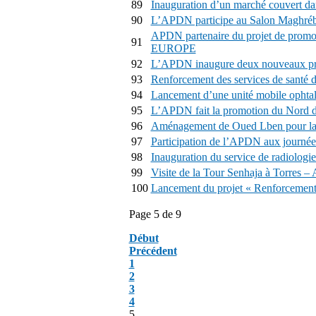
89
Inauguration d’un marché couvert 
90
L’APDN participe au Salon Maghréb
APDN partenaire du projet de promo
91
EUROPE
92
L’APDN inaugure deux nouveaux proj
93
Renforcement des services de santé 
94
Lancement d’une unité mobile ophta
95
L’APDN fait la promotion du Nord d
96
Aménagement de Oued Lben pour la pr
97
Participation de l’APDN aux journ
98
Inauguration du service de radiologie
99
Visite de la Tour Senhaja à Torres –
100
Lancement du projet « Renforcement 
Page 5 de 9
Début
Précédent
1
2
3
4
5