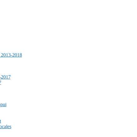
e 2013-2018
-2017
7
ppui
t
ocales