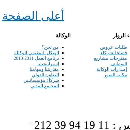
أعلى الصفحة
 الزوار
الوكالة
طلبات عروض
من نحن؟
فضاء الشركاء
الهيكل التنظيمي للوكالة
مقترحات مشاريع
برنامج العمل 2011-2013
التوظيف
إستراتيجيتنا
إصدارات الوكالة
مقاربتنا ومهامنا
مكتبة الصور
التعاون الدولي
شركاء مؤسساتيين
المجتمع المدني
هاتف : 90/88 32 94 39 212+ فاكس : 11 19 94 39 212+