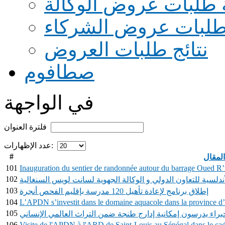
 طلبات عروض الوكالة
طلبات عروض الشركاء
نتائج طلبات العروض
صطافوم
في الواجهة
فلترة العنوان
عدد الإظهارات:
#
لمقال
101
Inauguration du sentier de randonnée autour du barrage Oued R
102
لأندلسية للتعاون الدولي و الوكالة الجهوية لسانت لويس السنغالية
103
إطلاق برنامج لإعادة تأهيل 120 مدرسة بإقليم الفحص أنجرة
104
L’APDN s’investit dans le domaine aquacole dans la province 
105
براء يدرسون إمكانية إدارج طنجة ضمن التراث العالمي الإنساني
106
Visite de l'APDN à l'ARD de Saint-Louis au Sénégal dans le cad