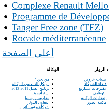
Complexe Renault Mello
Programme de Développe
Tanger Free zone (TFZ)
Rocade méditerranéenne
أعلى الصفحة
 الزوار
الوكالة
طلبات عروض
من نحن؟
فضاء الشركاء
الهيكل التنظيمي للوكالة
مقترحات مشاريع
برنامج العمل 2011-2013
التوظيف
إستراتيجيتنا
إصدارات الوكالة
مقاربتنا ومهامنا
مكتبة الصور
التعاون الدولي
شركاء مؤسساتيين