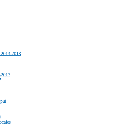
e 2013-2018
-2017
7
ppui
t
ocales