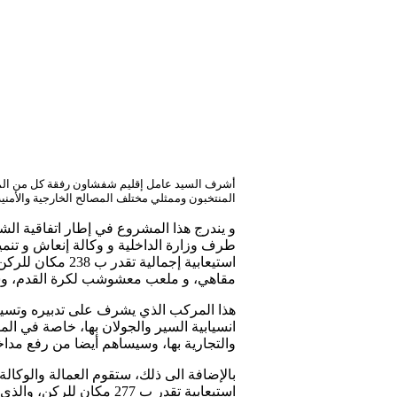
أشرف السيد عامل إقليم شفشاون رفقة كل من المدير 
المنتخبون وممثلي مختلف المصالح الخارجية والأمنية اليوم الأربعاء 27 مارس 2024 على تدشين المركب الذي يقع براس 
طرف وزارة الداخلية و وكالة إنعاش و تنم
مقاهي، و ملعب معشوشب لكرة القدم، وسا
هذا المركب الذي يشرف على تدبيره وتسيير
انسيابية السير والجولان بها، خاصة في المو
والتجارية بها، وسيساهم أيضا من رفع مداخ
بالإضافة الى ذلك، ستقوم العمالة والوك
استيعابية تقدر ب 277 مكان للركن، والذي سيخفف بدوره من إشكاليات السير بالمدينة