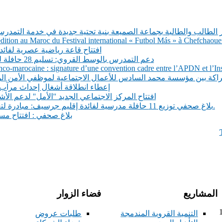
 الطالب والطالبة بجماعة الصميعة بنية تحتية جديدة في خدمة التمدر
tion au Maroc du Festival international « Futbol Más » à Chefchaoue
افتتاح قاعة رياضية عصرية لفائد
دعم التمدرس بالوسط القروي: تسليم 28 حافلة للنقل المدرسي لجماعات إقليم تازة
co-marocaine : signature d’une convention cadre entre l’APDN et l’Inst
شراكة بين مؤسسة محمد السادس للأعمال الاجتماعية لموظفي الأمن ال
إعطاء انطلاقة أشغال إحداث مرآب
افتتاح المركز الاجتماعي الجديد "الأمل" لدعم الأ
بلاغ صحفي توزيع 11 حافلة مدرسية لفائدة إقليم جرسيف: مبادرة لتعزيز التمدرس في المناطق القروية.
بلاغ صحفي : افتتاح مسب
المشاريع
فضاء الزوار
212+ فاكس : 11
التنمية القروية المندمجة
طلبات عروض