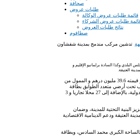
صحافة
طلبات عروض
قائمة طلبات عروض الوكالة
ائمة طلبات عروض الشركاء
نتائج طلبات العروض
صطافوم
هة
تدشين مركب مندمج بمدينة شفشاون
البلدي وكذا السادة برلمانيو الإقليم و
و يندرج هذا المشروع في إطار اتفاقية الشراكة للتأهيل الحضري لمدينة شفشاون، حيث رصد له غلاف مالي تناهز قيمته 39.6 مليون درهم و الممول من
رآب تحت أرضي متعدد الطوابق بطاقة
استيعابية إجمالية تقدر ب 238 مكان للركن مزودة بجميع تجهيزات السلامة والمراقبة المعمول بها وفق المعايير الدولية، بالإضافة إلى 27 محلا تجاريا و 3
 البنية التحتية للمدينة، وضمان
ينة العتيقة ودعم الدينامية الاقتصادية
بالساحة الكبرى محمد السادس، وبطاقة