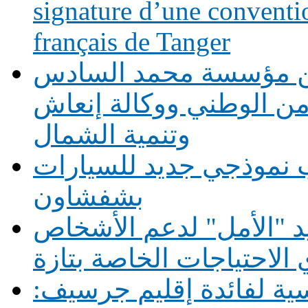
signature d’une conventio
français de Tanger
بين مؤسسة محمد السادس
أمن الوطني ووكالة إنعاش
وتنمية الشمال
 نموذجي جديد للسيارات
بشفشاون
يد "الأمل" لدعم الأشخاص
الاحتياجات الخاصة بتازة
1 حافلة مدرسية لفائدة إقليم جرسيف: