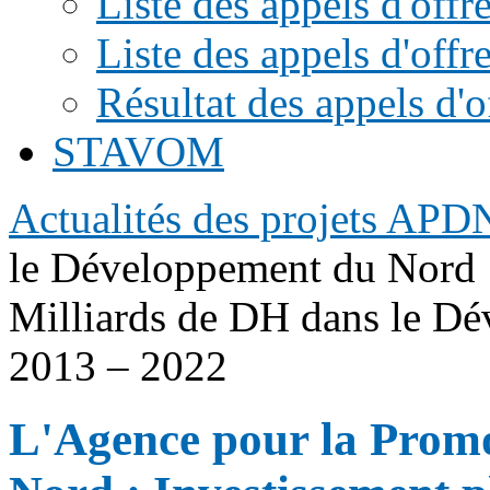
Liste des appels d'of
Tanger,
dans
Liste des appels d'offr
les
panels
Résultat des appels d'o
scientifiques
et
aussi
STAVOM
via
la
mise
Actualités des projets APD
en
place
de
le Développement du Nord :
son
stand
Milliards de DH dans le D
institutionnel.
2013 – 2022
L'Agence pour la Promo