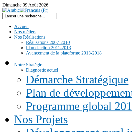
Dimanche
09
Août
2026
Accueil
Nos métiers
Nos Réalisations
Réalisations 2007-2010
Plan d'action 2011-2013
Avancement de la plateforme 2013-2018
Notre Stratégie
Diagnostic actuel
Démarche Stratégique
Plan de développemen
Programme global 20
L'Agence
Nos Projets
pour
la
Promotion