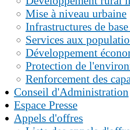
Développement rural i
et
le
Mise à niveau urbaine
Développement
du
Infrastructures de base
Nord
a
participé
Services aux populati
aux
travaux
Développement écono
de
la
ème
3
Protection de l'enviro
édition
de
Renforcement des capac
la
MEDCOP,
tenue
Conseil d'Administration
le
22
Espace Presse
et
le
23
Appels d'offres
juin
2023
à