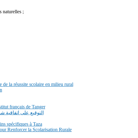
 naturelles ;
de la réussite scolaire en milieu rural
n
itut français de Tanger
التوقيع على اتفاقية 
ns spécifiques à Taza
our Renforcer la Scolarisation Rurale