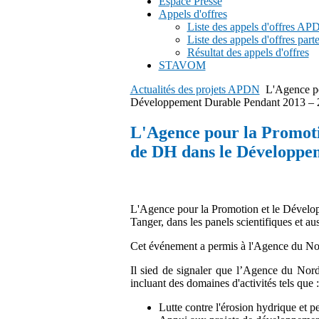
Espace Presse
et
Appels d'offres
le
Liste des appels d'offres A
Développement
Liste des appels d'offres part
du
Résultat des appels d'offres
Nord
STAVOM
a
participé
Actualités des projets APDN
L'Agence po
aux
Développement Durable Pendant 2013 – 
travaux
de
L'Agence pour la Promoti
la
ème
de DH dans le Développe
3
édition
de
la
MEDCOP,
L'Agence pour la Promotion et le Dévelop
tenue
Tanger, dans les panels scientifiques et aus
le
22
Cet événement a permis à l'Agence du Nor
et
le
Il sied de signaler que l’Agence du Nor
23
incluant des domaines d'activités tels que :
juin
2023
Lutte contre l'érosion hydrique et pe
à