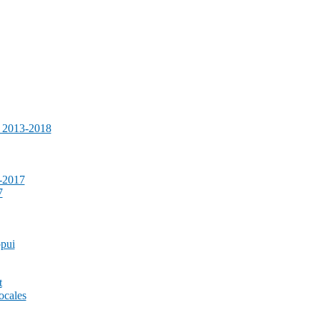
e 2013-2018
-2017
7
ppui
t
ocales