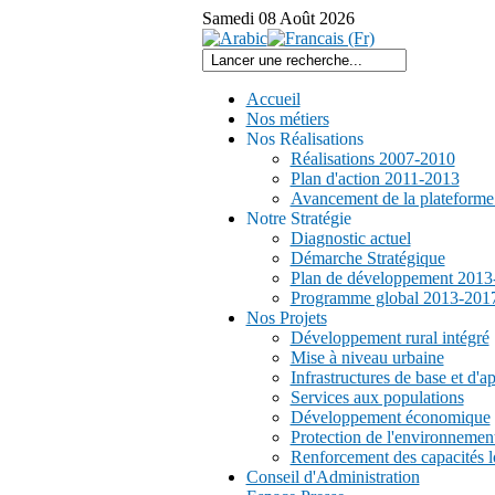
Samedi
08
Août
2026
Accueil
Nos métiers
Nos Réalisations
Réalisations 2007-2010
Plan d'action 2011-2013
Avancement de la plateform
Notre Stratégie
Diagnostic actuel
Démarche Stratégique
Plan de développement 2013
Programme global 2013-201
Nos Projets
Développement rural intégré
Mise à niveau urbaine
Infrastructures de base et d'a
Services aux populations
Développement économique
L'Agence
Protection de l'environnemen
pour
Renforcement des capacités l
la
Conseil d'Administration
Promotion