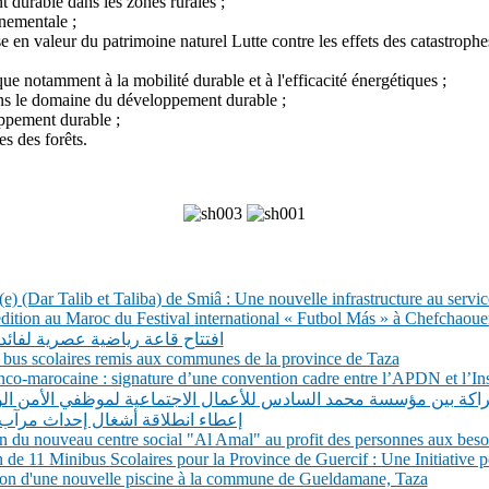
durable dans les zones rurales ;
nnementale ;
e en valeur du patrimoine naturel Lutte contre les effets des catastrophes
e notamment à la mobilité durable et à l'efficacité énergétiques ;
ns le domaine du développement durable ;
ppement durable ;
es des forêts.
e) (Dar Talib et Taliba) de Smiâ : Une nouvelle infrastructure au service 
tion au Maroc du Festival international « Futbol Más » à Chefchaoue
افتتاح قاعة رياضية عصرية لفائد
 28 bus scolaires remis aux communes de la province de Taza
co-marocaine : signature d’une convention cadre entre l’APDN et l’Inst
شراكة بين مؤسسة محمد السادس للأعمال الاجتماعية لموظفي الأمن ال
إعطاء انطلاقة أشغال إحداث مرآب
du nouveau centre social "Al Amal" au profit des personnes aux besoi
e 11 Minibus Scolaires pour la Province de Guercif : Une Initiative p
on d'une nouvelle piscine à la commune de Gueldamane, Taza