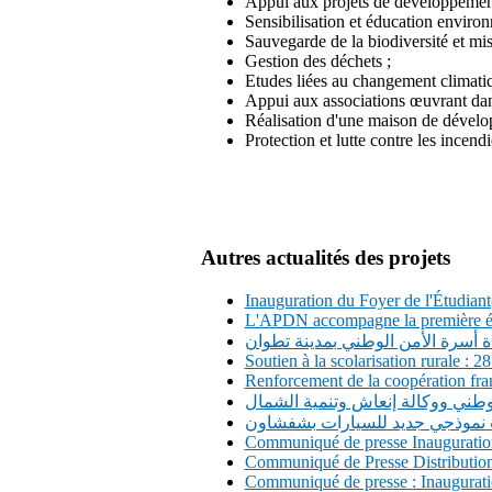
Appui aux projets de développement 
Tanger,
Sensibilisation et éducation enviro
dans
Sauvegarde de la biodiversité et mis
les
Gestion des déchets ;
panels
Etudes liées au changement climatiqu
scientifiques
Appui aux associations œuvrant da
et
Réalisation d'une maison de dévelo
aussi
Protection et lutte contre les incendi
via
la
mise
en
place
de
Autres actualités des projets
son
stand
Inauguration du Foyer de l'Étudiant(
institutionnel.
L'APDN accompagne la première édi
ة أسرة الأمن الوطني بمدينة تطوان
Soutien à la scolarisation rurale :
Renforcement de la coopération fran
وطني ووكالة إنعاش وتنمية الشمال
 نموذجي جديد للسيارات بشفشاون
Communiqué de presse Inauguration 
Communiqué de Presse Distribution d
Communiqué de presse : Inaugurati