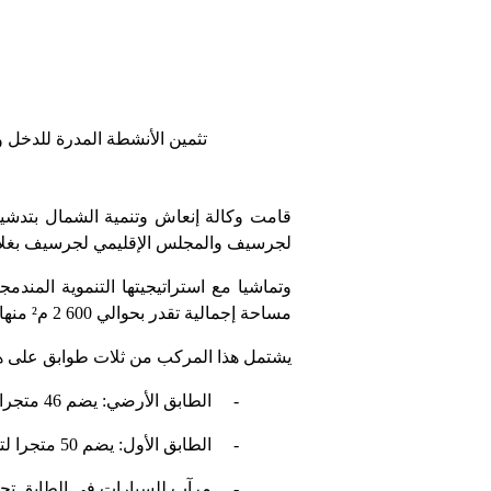
تثمين الأنشطة المدرة للدخل 
قامت وكالة إنعاش وتنمية الشمال بتدش
لجرسيف والمجلس الإقليمي لجرسيف بغلاف مالي بلغ.
وتماشيا مع استراتيجيتها التنموية المند
منها ح
²
م
2 600
مساحة إجمالية تقدر بحوالي
يشتمل هذا المركب من ثلات طوابق على ه
الطابق الأرضي: يضم 46 متجرا تخصص للسمك واللحوم والخضر،
-
الطابق الأول: يضم 50 متجرا لتجارة متنوعة حسب الحاجة. كما يضم مكتبا إداريا ومرافق صحية،
-
مرآب للسيارات في الطابق ت
-