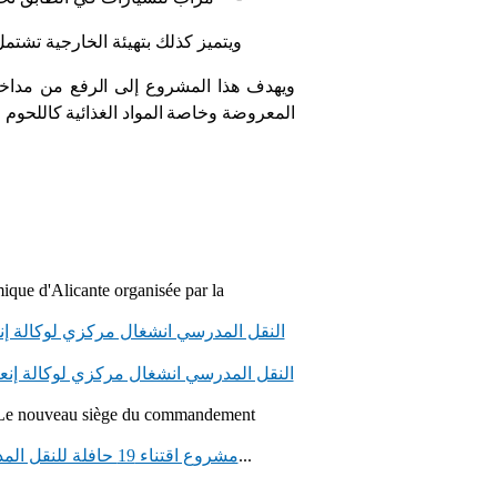
ويتميز كذلك بتهيئة الخارجية تشتم
ويهدف هذا المشروع إلى الرفع من مداخيل
المعروضة وخاصة المواد الغذائية كاللحوم .
ique d'Alicante organisée par la
النقل المدرسي انشغال مركزي لوكالة إن
النقل المدرسي انشغال مركزي لوكالة إنع
Le nouveau siège du commandement
قامت وكالة إنعاش وتنمية الشمال، يوم الثلاثاء 28...
مشروع اقتناء 19 حافلة للنقل المدرسي لفائدة الجماعات القروية التابعة لإقليم جرسيف