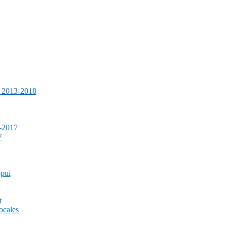
e 2013-2018
-2017
7
ppui
t
ocales