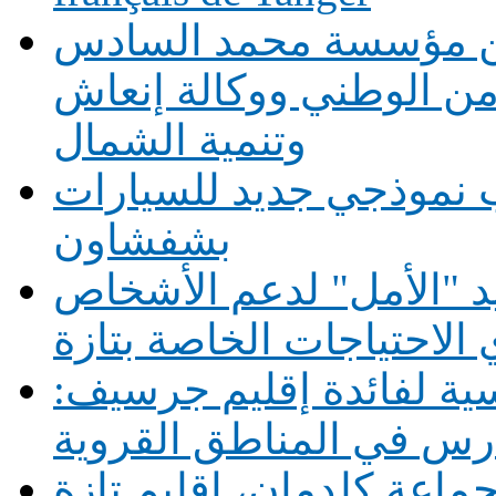
بين مؤسسة محمد السادس
أمن الوطني ووكالة إنعاش
وتنمية الشمال
 نموذجي جديد للسيارات
بشفشاون
يد "الأمل" لدعم الأشخاص
الاحتياجات الخاصة بتازة
1 حافلة مدرسية لفائدة إقليم جرسيف:
ماعة كلدمان، إقليم تازة