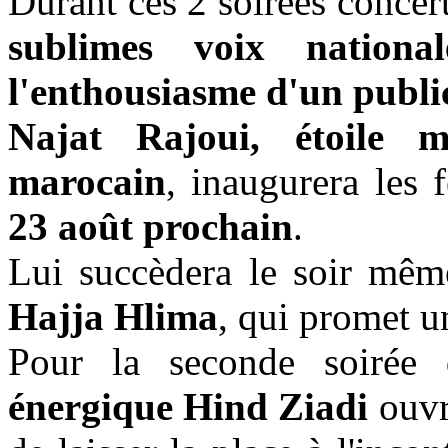
Durant ces 2 soirées concer
sublimes voix nationa
l'enthousiasme d'un public
Najat Rajoui, étoile 
marocain
, inaugurera les 
23 août prochain
.
Lui succèdera le soir mê
Hajja Hlima
, qui promet 
Pour la seconde soirée
énergique Hind Ziadi
ouvri