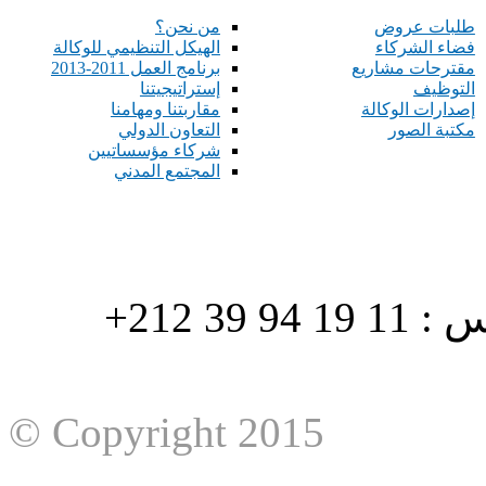
طلبات عروض
من نحن؟
فضاء الشركاء
الهيكل التنظيمي للوكالة
مقترحات مشاريع
برنامج العمل 2011-2013
التوظيف
إستراتيجيتنا
إصدارات الوكالة
مقاربتنا ومهامنا
مكتبة الصور
التعاون الدولي
شركاء مؤسساتيين
المجتمع المدني
هاتف : 90/88 32 94 39 212+ فاكس : 11 19 94 39 212+
© Copyright 2015