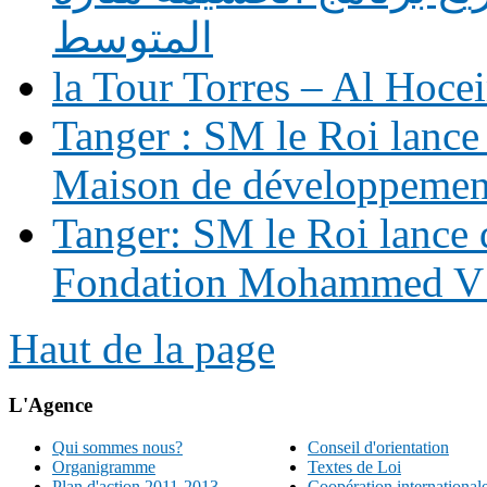
المتوسط
la Tour Torres – Al Hoce
Tanger : SM le Roi lance 
Maison de développemen
Tanger: SM le Roi lance d
Fondation Mohammed V p
Haut de la page
L'Agence
Qui sommes nous?
Conseil d'orientation
Organigramme
Textes de Loi
Plan d'action 2011-2013
Coopération international