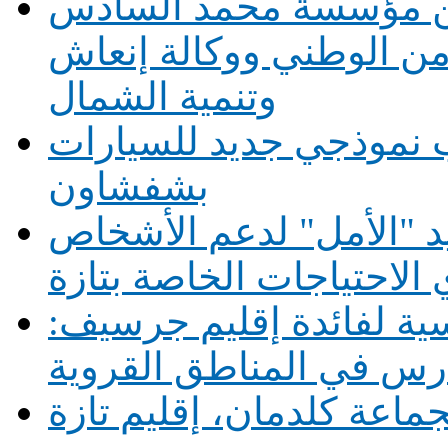
بين مؤسسة محمد السادس
أمن الوطني ووكالة إنعاش
وتنمية الشمال
 نموذجي جديد للسيارات
بشفشاون
يد "الأمل" لدعم الأشخاص
الاحتياجات الخاصة بتازة
1 حافلة مدرسية لفائدة إقليم جرسيف:
ماعة كلدمان، إقليم تازة