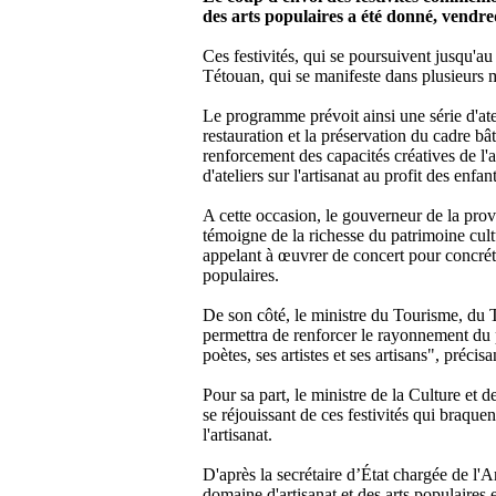
aussi
des arts populaires a été donné, vendred
dans
les
Ces festivités, qui se poursuivent jusqu'au
traditions
Tétouan, qui se manifeste dans plusieurs mét
de
la
Le programme prévoit ainsi une série d'atel
ville.
restauration et la préservation du cadre bâti
renforcement des capacités créatives de l'ar
Le
d'ateliers sur l'artisanat au profit des enfa
programme
prévoit
A cette occasion, le gouverneur de la pr
ainsi
témoigne de la richesse du patrimoine cultu
une
appelant à œuvrer de concert pour concrétis
série
populaires.
d'ateliers
thématiques
De son côté, le ministre du Tourisme, du T
axés
permettra de renforcer le rayonnement du pat
sur
poètes, ses artistes et ses artisans", préci
"les
perspectives
Pour sa part, le ministre de la Culture et 
socio-
se réjouissant de ces festivités qui braquen
économiques
l'artisanat.
des
métiers
D'après la secrétaire d’État chargée de l'A
artistiques
domaine d'artisanat et des arts populaires 