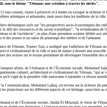
i, sous le thème "Tétouan: une création à travers les siècles".
 13 mai courant, visent à préserver et à mettre en exergue la richesse et 
iers artistiques et artisanales, mais aussi dans les traditions de la ville.
iers thématiques axés sur "les perspectives socio-économiques des métier
: le défi des ressources et du savoir scientifique", "la revitalisation de l
tisan et de l'architecte", en plus d'une prestation scolaire dédiée aux ar
nts et des jeunes et un salon du printemps des métiers et de l'artisanat.
ovince de Tétouan, Younes Tazi, a souligné que l'adhésion de Tétouan a
rel et civilisationnel de la ville et sera de nature à donner une nouvell
er des actions sur le terrain permettant de développer l'ensemble des mét
ransport aérien, de l'Artisanat et de l’Économie sociale, Mohamed Sajid,
rimoine culturel, architectural et civilisationnel de Tétouan, "qui se veu
sant qu'il s'agit de la première ville marocaine à rejoindre ce réseau mondi
de la Communication, Mohamed Laâraj, est revenu sur la richesse du patrim
t les projecteurs sur les différents aspects de cet héritage, aussi bien a
rtisanat et de l’Économie sociale, Jamila El Moussali, le choix de Tétoua
est en réalité une distinction à l'artisanat marocain dans son ensemble, 