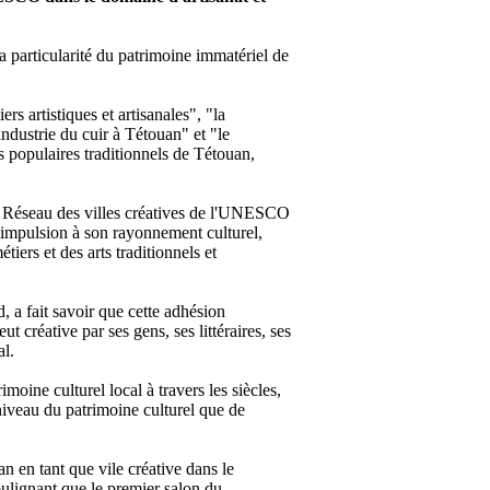
la particularité du patrimoine immatériel de
s artistiques et artisanales", "la
'industrie du cuir à Tétouan" et "le
ts populaires traditionnels de Tétouan,
u Réseau des villes créatives de l'UNESCO
e impulsion à son rayonnement culturel,
iers et des arts traditionnels et
 a fait savoir que cette adhésion
t créative par ses gens, ses littéraires, ses
al.
oine culturel local à travers les siècles,
u niveau du patrimoine culturel que de
n en tant que vile créative dans le
soulignant que le premier salon du