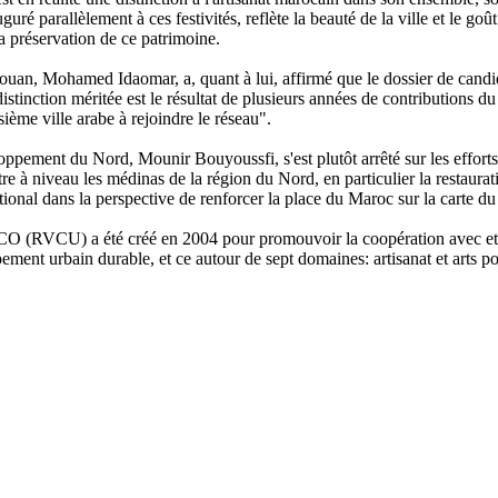
guré parallèlement à ces festivités, reflète la beauté de la ville et le goût
a préservation de ce patrimoine.
an, Mohamed Idaomar, a, quant à lui, affirmé que le dossier de candid
e distinction méritée est le résultat de plusieurs années de contributions d
isième ville arabe à rejoindre le réseau".
oppement du Nord, Mounir Bouyoussfi, s'est plutôt arrêté sur les effort
tre à niveau les médinas de la région du Nord, en particulier la restaura
onal dans la perspective de renforcer la place du Maroc sur la carte du
O (RVCU) a été créé en 2004 pour promouvoir la coopération avec et entr
ent urbain durable, et ce autour de sept domaines: artisanat et arts pop