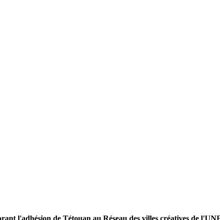
rant l'adhésion de Tétouan au Réseau des villes créatives de l'U