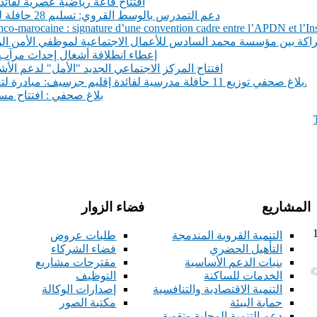
افتتاح قاعة رياضية عصرية لفائد
دعم التمدرس بالوسط القروي: تسليم 28 حافلة للنقل المدرسي لجماعات إقليم تازة
co-marocaine : signature d’une convention cadre entre l’APDN et l’Inst
شراكة بين مؤسسة محمد السادس للأعمال الاجتماعية لموظفي الأمن ال
إعطاء انطلاقة أشغال إحداث مرآب
افتتاح المركز الاجتماعي الجديد "الأمل" لدعم الأ
بلاغ صحفي توزيع 11 حافلة مدرسية لفائدة إقليم جرسيف: مبادرة لتعزيز التمدرس في المناطق القروية.
بلاغ صحفي : افتتاح مسب
المشاريع
فضاء الزوار
212+ فاكس : 11
التنمية القروية المندمجة
طلبات عروض
التأهيل الحضري
فضاء الشركاء
بنيات الدعم الأساسية
مقترحات مشاريع
©
الخدمات للساكنة
التوظيف
التنمية الاقتصادية والتنافسية
إصدارات الوكالة
حماية البيئة
مكتبة الصور
دعم التنمية المحلية وتقوية