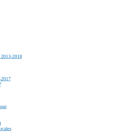
e 2013-2018
-2017
7
ppui
t
ocales