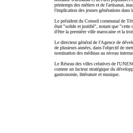
et
printemps des métiers et de l'artisanat, inau
artisanales",
l'implication des jeunes générations dans l
"la
restauration
Le président du Conseil communal de Tétou
et
était "solide et justifié", notant que "cett
la
d'être la première ville marocaine et la tro
préservation
du
Le directeur général de l'Agence de dével
cadre
de plusieurs années, dans l'objectif de met
bâti:
nomination des médinas au niveau internati
le
défi
Le Réseau des villes créatives de l'UNESC
des
comme un facteur stratégique du développem
ressources
gastronomie, littérature et musique.
et
du
savoir
scientifique",
"la
revitalisation
de
l'industrie
du
cuir
à