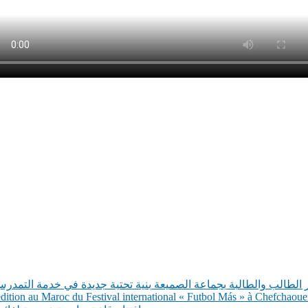
 الطالب والطالبة بجماعة الصميعة بنية تحتية جديدة في خدمة التمدر
tion au Maroc du Festival international « Futbol Más » à Chefchaoue