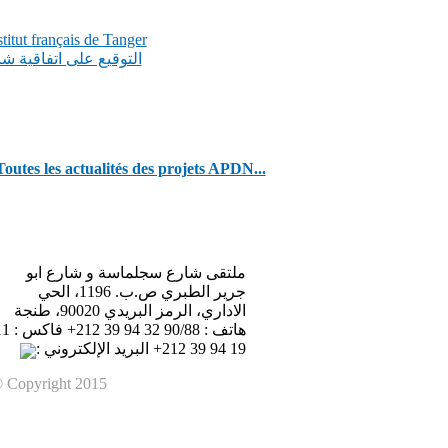
itut français de Tanger
التوقيع على اتفاقية 
Toutes les actualités des projets APDN...
ملتقى شارع سجلماسة و شارع ابو
جرير الطبري ص.ب. 1196، الحي
الاداري، الرمز البريدي 90020، طنجة
هاتف : 90/88 32 94 39 
19 94 39 212+ البريد الإلكتروني :
 Copyright 2015