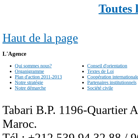
Toutes 
Haut de la page
L'Agence
Qui sommes nous?
Conseil d'orientation
Organigramme
Textes de Loi
Plan d'action 2011-2013
Coopération international
Notre stratégie
Partenaires institutionnels
Notre démarche
Société civile
Tabari B.P. 1196-Quartier 
Maroc.
Tél : +212 539 94 32 88 / 