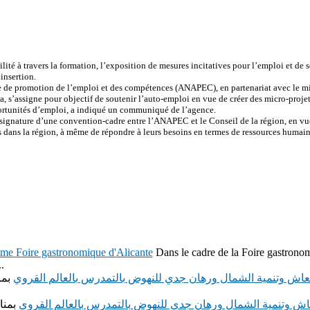
ité à travers la formation, l’exposition de mesures incitatives pour l’emploi et de 
’insertion.
 de promotion de l’emploi et des compétences (ANAPEC), en partenariat avec le minis
’assigne pour objectif de soutenir l’auto-emploi en vue de créer des micro-projets e
portunités d’emploi, a indiqué un communiqué de l’agence.
signature d’une convention-cadre entre l’ANAPEC et le Conseil de la région, en vu
s dans la région, à même de répondre à leurs besoins en termes de ressources humain
ème Foire gastronomique d'Alicante
Dans le cadre de la Foire gastronom
.
عاش وتنمية الشمال ورهان جدي للنهوض بالتمدرس بالعالم القروي
بمن
اش وتنمية الشمال ورهان جدي للنهوض بالتمدرس بالعالم القروي
بمنا