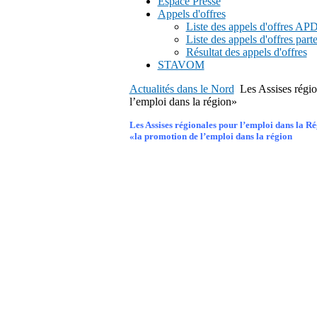
Espace Presse
Appels d'offres
Liste des appels d'offres A
Liste des appels d'offres part
Résultat des appels d'offres
STAVOM
Actualités dans le Nord
Les Assises régi
l’emploi dans la région»
Les Assises régionales pour l’emploi dans la R
la promotion de l’emploi dans la région»