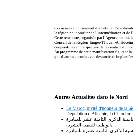
Ces assises ambitionnent d’améliorer l’employabil
la région pour profiter de l’intermédiation et de l
Cette rencontre, organisée par l’Agence nationale
Conseil de la Région Tanger-Tétouan-Al Hoceima, s
coopératives en perspective de la création d’op
Au programme de cette manifestation figurent la 
que d’autres accords avec des sociétés implantée
Autres Actualités dans le Nord
Le Maroc, invité d'honneur de la 6
Députation d'Alicante, la Chambre..
اسبة الذكرى الثامنة عشر للمبادرة
الوطنية للتنمية البشرية،...
سبة الذكرى الثامنة عشرة للمبادرة