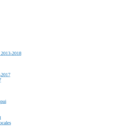
e 2013-2018
-2017
7
ppui
t
ocales