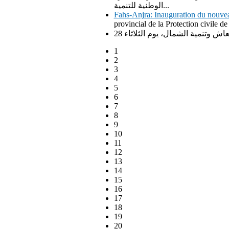
الوطنية للتنمية...
Fahs-Anjra: Inauguration du nouvea
provincial de la Protection civile de
1
2
3
4
5
6
7
8
9
10
11
12
13
14
15
16
17
18
19
20