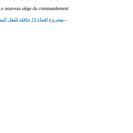
Le nouveau siège du commandement
قامت وكالة إنعاش وتنمية الشمال، يوم الثلاثاء 28...
مشروع اقتناء 19 حافلة للنقل المدرسي لفائدة الجماعات القروية التابعة لإقليم جرسيف