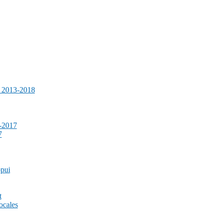
e 2013-2018
-2017
7
ppui
t
ocales