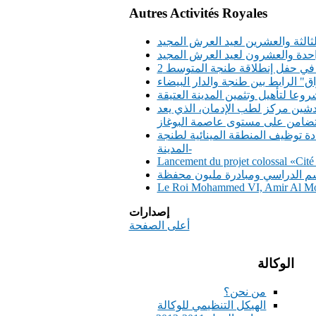
Autres Activités Royales
لثالثة والعشرين لعيد العرش المجيد
واحدة والعشرون لعيد العرش المجيد
 في حفل إنطلاقة طنجة المتوسط 2
" الرابط بين طنجة والدار البيضاء
وعا لتأهيل وتثمين المدينة العتيقة
دشين مركز لطب الإدمان، الذي يعد
دة توظيف المنطقة المينائية لطنجة
-المدينة
Lancement du projet colossal «Ci
سم الدراسي ومبادرة مليون محفظة
Le Roi Mohammed VI, Amir Al Moum
إصدارات
أعلى الصفحة
الوكالة
من نحن؟
الهيكل التنظيمي للوكالة