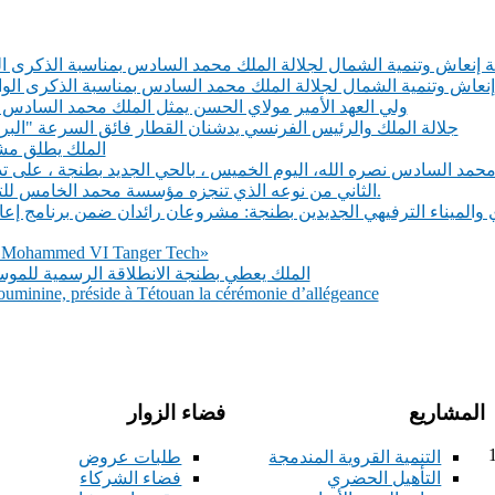
الة إنعاش وتنمية الشمال لجلالة الملك محمد السادس بمناسبة الذكرى ا
لة إنعاش وتنمية الشمال لجلالة الملك محمد السادس بمناسبة الذكرى ال
ولي العهد الأمير مولاي الحسن يمثل الملك محمد السادس
جلالة الملك والرئيس الفرنسي يدشنان القطار فائق السرعة "البراق
الملك يطلق مشر
مد السادس نصره الله، اليوم الخميس ، بالحي الجديد بطنجة ، على ت
الثاني من نوعه الذي تنجزه مؤسسة محمد الخامس للتضامن على مستوى عاصمة البوغاز.
ي والميناء الترفيهي الجديدين بطنجة: مشروعان رائدان ضمن برنامج إعا
té Mohammed VI Tanger Tech»
الملك يعطي بطنجة الانطلاقة الرسمية للمو
inine, préside à Tétouan la cérémonie d’allégeance
المشاريع
فضاء الزوار
212+ فاكس : 11
التنمية القروية المندمجة
طلبات عروض
التأهيل الحضري
فضاء الشركاء