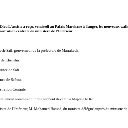
ieu L'assiste a reçu, vendredi au Palais Marshane à Tanger, les nouveaux wal
nistration centrale du ministère de l’Intérieur.
kech-Safi, gouverneur de la préfecture de Marrakech.
 de Khénifra.
ince de Safi.
nce de Sefrou.
tration Centrale.
vellement nommés ont prêté serment devant Sa Majesté le Roi.
istre de l’Intérieur, M. Mohamed Hassad, du ministre délégué auprès du ministre de 