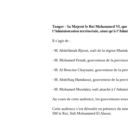
Tanger - Sa Majesté le Roi Mohammed VI, que D
l’Administration territoriale, ainsi qu’à l’Admi
Il s’agit de :.
- M. Abdelfattah Bjioui, wali de la région Marra
- M. Mohamed Fettah, gouverneur de la province
- M. Al Houcine Chaynane, gouverneur de la prov
- M. Abdelhaq Hamdaoui, gouverneur de la provi
- M. Mohamed Moufakir, wali attaché à l’Adminis
Au cours de cette audience, les gouverneurs nou
Cette audience s’est déroulée en présence du min
SM le Roi, Sidi Mohammed El Alaoui.