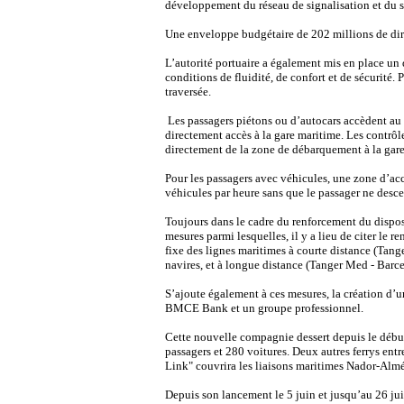
développement du réseau de signalisation et du s
Une enveloppe budgétaire de 202 millions de dir
L’autorité portuaire a également mis en place un d
conditions de fluidité, de confort et de sécurité.
traversée.
Les passagers piétons ou d’autocars accèdent a
directement accès à la gare maritime. Les contrôle
directement de la zone de débarquement à la gare m
Pour les passagers avec véhicules, une zone d’acc
véhicules par heure sans que le passager ne desce
Toujours dans le cadre du renforcement du disposi
mesures parmi lesquelles, il y a lieu de citer le 
fixe des lignes maritimes à courte distance (Tange
navires, et à longue distance (Tanger Med - Barce
S’ajoute également à ces mesures, la création d
BMCE Bank et un groupe professionnel.
Cette nouvelle compagnie dessert depuis le début
passagers et 280 voitures. Deux autres ferrys ent
Link" couvrira les liaisons maritimes Nador-Almé
Depuis son lancement le 5 juin et jusqu’au 26 jui