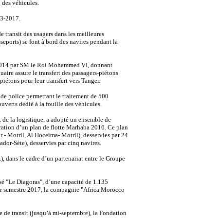
 des véhicules.
13-2017.
e transit des usagers dans les meilleures
sseports) se font à bord des navires pendant la
l 2014 par SM le Roi Mohammed VI, donnant
uaire assure le transfert des passagers-piétons
piétons pour leur transfert vers Tanger.
 de police permettant le traitement de 500
verts dédié à la fouille des véhicules.
t de la logistique, a adopté un ensemble de
boration d’un plan de flotte Marhaba 2016. Ce plan
r - Motril, Al Hoceima- Motril), desservies par 24
dor-Sète), desservies par cinq navires.
 dans le cadre d’un partenariat entre le Groupe
sé "Le Diagoras", d’une capacité de 1.135
mier semestre 2017, la compagnie "Africa Morocco
e de transit (jusqu’à mi-septembre), la Fondation