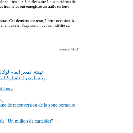
 de soutien aux familles suite à des accidents de
s frontières ont enregistré un trafic en forte
as. Ces derniers ont tenu, à cette occasion, à
à renouveler l'expression de leur fidélité au
Source MAP
تهنئة المدير العام لوك
تهنئة المدير العام لوكا
ablanca
er
me de reconversion de la zone portuaire
ale "Un million de cartables"