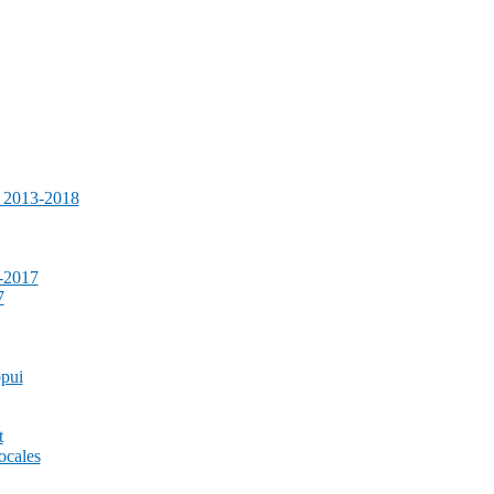
e 2013-2018
-2017
7
ppui
t
ocales