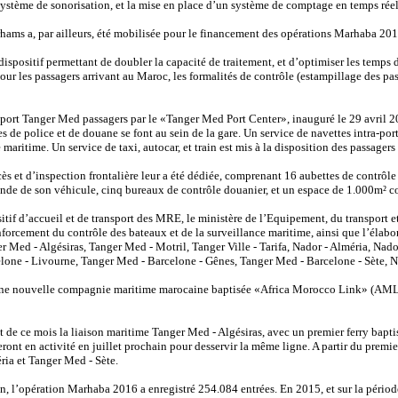
ystème de sonorisation, et la mise en place d’un système de comptage en temps réel
hams a, par ailleurs, été mobilisée pour le financement des opérations Marhaba 20
ispositif permettant de doubler la capacité de traitement, et d’optimiser les temps d
 Pour les passagers arrivant au Maroc, les formalités de contrôle (estampillage des pa
u port Tanger Med passagers par le «Tanger Med Port Center», inauguré le 29 avri
s de police et de douane se font au sein de la gare. Un service de navettes intra-port
aritime. Un service de taxi, autocar, et train est mis à la disposition des passagers 
ès et d’inspection frontalière leur a été dédiée, comprenant 16 aubettes de contrôle
nde de son véhicule, cinq bureaux de contrôle douanier, et un espace de 1.000m² cou
tif d’accueil et de transport des MRE, le ministère de l’Equipement, du transport e
renforcement du contrôle des bateaux et de la surveillance maritime, ainsi que l’éla
r Med - Algésiras, Tanger Med - Motril, Tanger Ville - Tarifa, Nador - Alméria, Nado
lone - Livourne, Tanger Med - Barcelone - Gênes, Tanger Med - Barcelone - Sète, Na
’une nouvelle compagnie maritime marocaine baptisée «Africa Morocco Link» (AML),
 de ce mois la liaison maritime Tanger Med - Algésiras, avec un premier ferry bapti
reront en activité en juillet prochain pour desservir la même ligne. A partir du pre
ria et Tanger Med - Sète.
n, l’opération Marhaba 2016 a enregistré 254.084 entrées. En 2015, et sur la périod