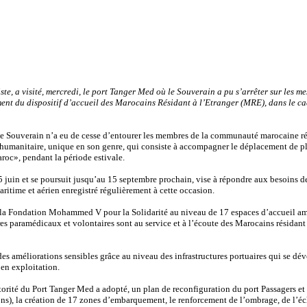
te, a visité, mercredi, le port Tanger Med où le Souverain a pu s’arrêter sur les
cement du dispositif d’accueil des Marocains Résidant à l’Etranger (MRE), dans le
le Souverain n’a eu de cesse d’entourer les membres de la communauté marocaine résid
n humanitaire, unique en son genre, qui consiste à accompagner le déplacement de pl
roc», pendant la période estivale.
5 juin et se poursuit jusqu’au 15 septembre prochain, vise à répondre aux besoins 
ritime et aérien enregistré régulièrement à cette occasion.
ar la Fondation Mohammed V pour la Solidarité au niveau de 17 espaces d’accueil amé
es paramédicaux et volontaires sont au service et à l’écoute des Marocains résidant à 
es améliorations sensibles grâce au niveau des infrastructures portuaires qui se dé
en exploitation.
torité du Port Tanger Med a adopté, un plan de reconfiguration du port Passagers et 
, la création de 17 zones d’embarquement, le renforcement de l’ombrage, de l’éclair