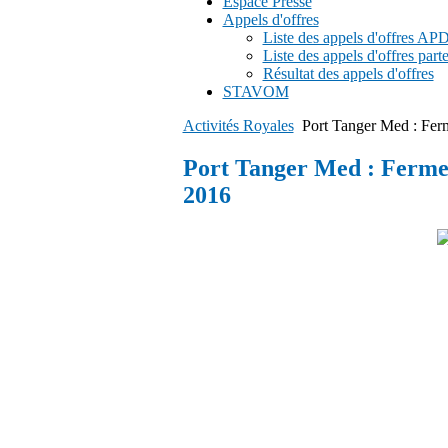
Espace Presse
Appels d'offres
Liste des appels d'offres A
Liste des appels d'offres part
Résultat des appels d'offres
STAVOM
Activités Royales
Port Tanger Med : Ferm
Port Tanger Med : Ferme 
2016