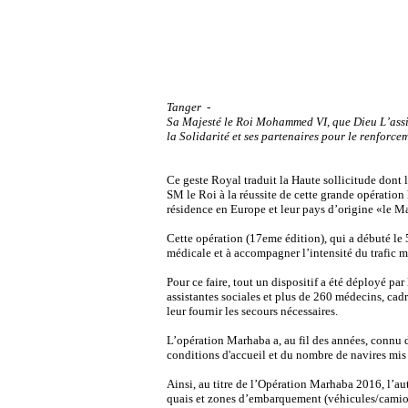
Tanger -
Sa Majesté le Roi Mohammed VI, que Dieu L’assis
la Solidarité et ses partenaires pour le renfor
Ce geste Royal traduit la Haute sollicitude dont 
SM le Roi à la réussite de cette grande opératio
résidence en Europe et leur pays d’origine «le Ma
Cette opération (17eme édition), qui a débuté le 
médicale et à accompagner l’intensité du trafic ma
Pour ce faire, tout un dispositif a été déployé p
assistantes sociales et plus de 260 médecins, cadr
leur fournir les secours nécessaires.
L’opération Marhaba a, au fil des années, connu d
conditions d'accueil et du nombre de navires mis 
Ainsi, au titre de l’Opération Marhaba 2016, l’au
quais et zones d’embarquement (véhicules/camions)