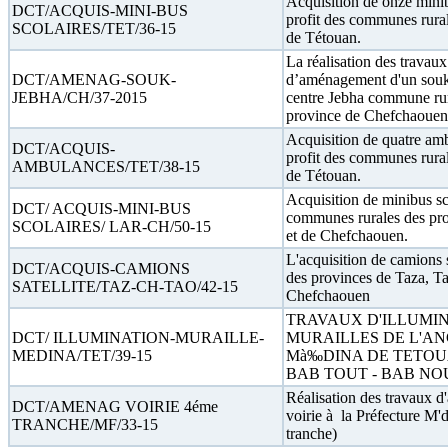
Acquisition de onze minib
DCT/ACQUIS-MINI-BUS
profit des communes rural
SCOLAIRES/TET/36-15
de Tétouan.
La réalisation des travaux
DCT/AMENAG-SOUK-
d’aménagement d'un sou
JEBHA/CH/37-2015
centre Jebha commune ru
province de Chefchaouen
Acquisition de quatre a
DCT/ACQUIS-
profit des communes rural
AMBULANCES/TET/38-15
de Tétouan.
Acquisition de minibus sco
DCT/ ACQUIS-MINI-BUS
communes rurales des pr
SCOLAIRES/ LAR-CH/50-15
et de Chefchaouen.
L'acquisition de camions sa
DCT/ACQUIS-CAMIONS
des provinces de Taza, Ta
SATELLITE/TAZ-CH-TAO/42-15
Chefchaouen
TRAVAUX D'ILLUMI
DCT/ ILLUMINATION-MURAILLE-
MURAILLES DE L'A
MEDINA/TET/39-15
Mà‰DINA DE TETOU
BAB TOUT - BAB N
Réalisation des travaux 
DCT/AMENAG VOIRIE 4éme
voirie à la Préfecture M
TRANCHE/MF/33-15
tranche)