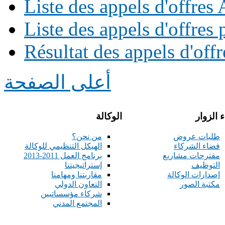
Liste des appels d'offre
Liste des appels d'offres 
Résultat des appels d'offr
أعلى الصفحة
 الزوار
الوكالة
طلبات عروض
من نحن؟
فضاء الشركاء
الهيكل التنظيمي للوكالة
مقترحات مشاريع
برنامج العمل 2011-2013
التوظيف
إستراتيجيتنا
إصدارات الوكالة
مقاربتنا ومهامنا
مكتبة الصور
التعاون الدولي
شركاء مؤسساتيين
المجتمع المدني