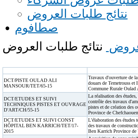
نتائج طلبات العروض
صطافوم
عروض
نتائج طلبات العروض
N° appel d'offre
Objet
Travaux d'ouverture de la p
DCT/PISTE OULAD ALI
douars de Temetrouss et I
MANSOUR/TET/65-15
Commune Rurale Oulad 
La réalisation des études, l
DCT/ETUDES ET SUIVI
contrôle des travaux d'a
TECHNIQUES PISTES ET OUVRAGE
pistes et de création des o
D'ART/CH/55-15
Province de Chefchaoue
DCT/ETUDES ET SUIVI CONST
L'élaboration des études t
HÔPITAL BEN KARRICH/TET/17-
des travaux de constructio
2015
Ben Karrich Province de