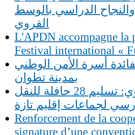
النجاح الدراسي بالوسط
القروي
L'APDN accompagne la p
Festival international «
فائدة أسرة الأمن الوطني
بمدينة تطوان
دعم التمدرس بالوسط القروي: تسليم 28 حافلة للنقل
رسي لجماعات إقليم تازة
Renforcement de la coopé
signature d’une conventio