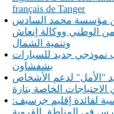
français de Tanger
بين مؤسسة محمد السادس
أمن الوطني ووكالة إنعاش
وتنمية الشمال
 نموذجي جديد للسيارات
بشفشاون
يد "الأمل" لدعم الأشخاص
الاحتياجات الخاصة بتازة
1 حافلة مدرسية لفائدة إقليم جرسيف: