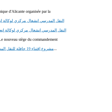
ique d'Alicante organisée par la
النقل المدرسي انشغال مركزي لوكالة إن
النقل المدرسي انشغال مركزي لوكالة إنع
Le nouveau siège du commandement
قامت وكالة إنعاش وتنمية الشمال، يوم الثلاثاء 28...
مشروع اقتناء 19 حافلة للنقل المدرسي لفائدة الجماعات القروية التابعة لإقليم جرسيف