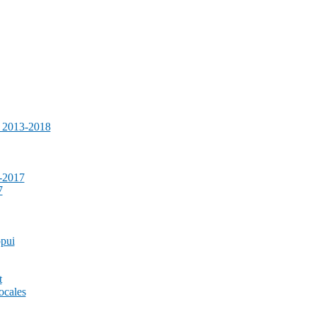
e 2013-2018
-2017
7
ppui
t
ocales