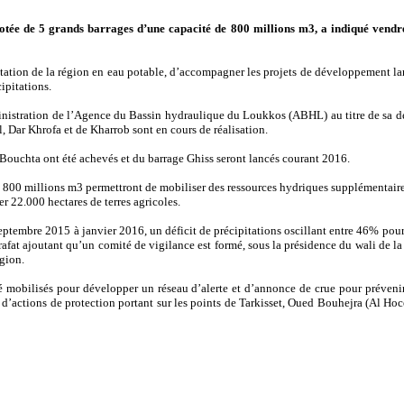
ée de 5 grands barrages d’une capacité de 800 millions m3, a indiqué vendre
tation de la région en eau potable, d’accompagner les projets de développement lan
cipitations.
inistration de l’Agence du Bassin hydraulique du Loukkos (ABHL) au titre de sa de
, Dar Khrofa et de Kharrob sont en cours de réalisation.
Bouchta ont été achevés et du barrage Ghiss seront lancés courant 2016.
e 800 millions m3 permettront de mobiliser des ressources hydriques supplémentaires
er 22.000 hectares de terres agricoles.
tembre 2015 à janvier 2016, un déficit de précipitations oscillant entre 46% pou
rafat ajoutant qu’un comité de vigilance est formé, sous la présidence du wali de l
gion.
obilisés pour développer un réseau d’alerte et d’annonce de crue pour prévenir 
d’actions de protection portant sur les points de Tarkisset, Oued Bouhejra (Al Ho