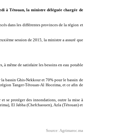
di à Tétouan, la ministre déléguée chargée de
cés dans les différentes provinces de la région et
uxième session de 2015, la ministre a assuré que
, à même de satisfaire les besoins en eau potable
r la bassin Ghis-Nekkour et 70% pour le bassin de
a région Tanger-Tétouan-Al Hoceima, et ce afin de
et se protéger des innondations, outre la mise à
ceima), El Jabha (Chefchaouen), Azla (Tétouan) et
Source: Agrimaroc.ma