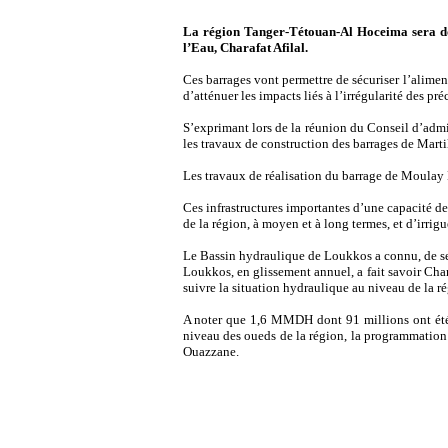
La région Tanger-Tétouan-Al Hoceima sera dot
l’Eau, Charafat Afilal.
Ces barrages vont permettre de sécuriser l’alimen
d’atténuer les impacts liés à l’irrégularité des pré
S’exprimant lors de la réunion du Conseil d’adm
les travaux de construction des barrages de Martil
Les travaux de réalisation du barrage de Moulay 
Ces infrastructures importantes d’une capacité d
de la région, à moyen et à long termes, et d’irrigu
Le Bassin hydraulique de Loukkos a connu, de sep
Loukkos, en glissement annuel, a fait savoir Cha
suivre la situation hydraulique au niveau de la ré
A noter que 1,6 MMDH dont 91 millions ont été m
niveau des oueds de la région, la programmation 
Ouazzane.