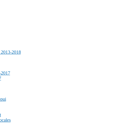
e 2013-2018
-2017
7
ppui
t
ocales