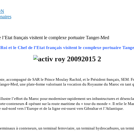
PDN
enaires
 l’Etat français visitent le complexe portuaire Tanger-Med
Roi et le Chef de l’Etat français visitent le complexe portuaire Tan
te, accompagné de SAR le Prince Moulay Rachid, et le Président français, SEM. Fra
anger-Med, une plate-forme valorisant la vocation du Royaume du Maroc en tant qu
llustre l’effort du Maroc pour moderniser rapidement ses infrastructures et désencl
4
porte-conteneurs
opérant sur la route maritime du « tour du monde ». Il relie le M
sud-nord vers l’Europe et de la ligne est-ouest vers Gibraltar et l’Atlantique.
rminaux à conteneurs, un terminal ferroviaire, un terminal hydrocarbures, un termi