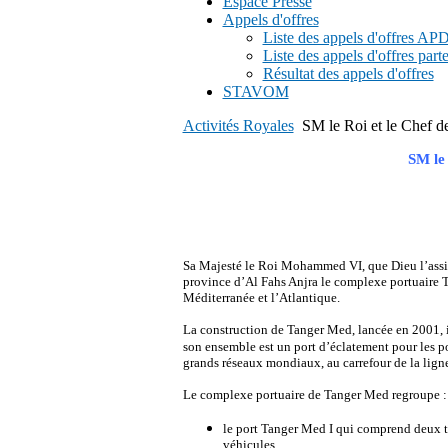
Espace Presse
Appels d'offres
Liste des appels d'offres A
Liste des appels d'offres part
Résultat des appels d'offres
STAVOM
Activités Royales
SM le Roi et le Chef de
SM le 
Sa Majesté le Roi Mohammed VI, que Dieu l’assis
province d’Al Fahs Anjra le complexe portuaire T
Méditerranée et l’Atlantique.
La construction de Tanger Med, lancée en 2001, i
son ensemble est un port d’éclatement pour les 
grands réseaux mondiaux, au carrefour de la ligne 
Le complexe portuaire de Tanger Med regroupe :
le port Tanger Med I qui comprend deux te
véhicules,