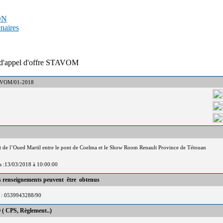
PDN
enaires
l d'appel d'offre STAVOM
STAVOM/01-2018
de l’Oued Martil entre le pont de Coelma et le Show Room Renault Province de Tétouan
is :13/03/2018 à 10:00:00
es renseignements peuvent être obtenus
l : 0539943288/90
 ( CPS, Règlement..)