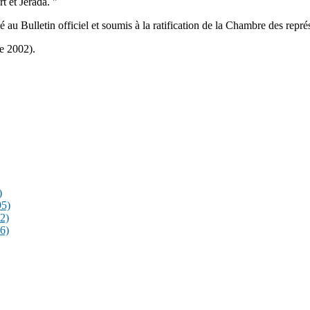
ourirt et Jerada. "
é au Bulletin officiel et soumis à la ratification de la Chambre des repré
e 2002).
)
95)
2)
6)