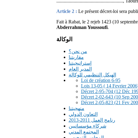
......................................................, Ta
Article 2 :
Le présent décret-loi sera publi
Fait à Rabat, le 2 rejeb 1423 (10 septembr
Abderrahman Youssoufi
.
الوكالة
من نحن؟
مقاربتنا
إستراتيجيتنا
المدير العام
الهيكل التنظيمي للوكالة
Loi de création 6-95
Lois 13-05 ( 14 Fevrier 2006
Décret 2-95-704 (12 Déc 19
Décret 2-02-643 (10 Sep 200
Décret 2-05-823 (21 Fev 200
منهجيتنا
التعاون الدولي
رنامج العمل 2011-2013
شركاء مؤسساتيين
المجتمع المدني
المجلس التوجيهي