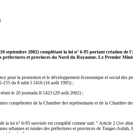
ق
(10 septembre 2002) complétant la loi n° 6-95 portant création de l
s préfectures et provinces du Nord du Royaume. Le Premier Minis
gence pour la promotion et le développement économique et social des p
-155 du 8 rabii I 1416 (16 août 1995) ;
 réuni le 20 joumada Il 1423 (29 août 2002) ;
res compétentes de la Chambre des représentants et de la Chambre des 
de la loi n° 6-95 susvisée est complété comme suit: " Article 2 (1er alinéa
s urbaines et rurales des préfectures et provinces de Tanger-Asilah,