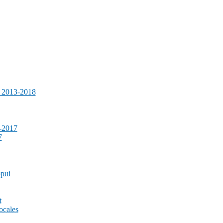
e 2013-2018
-2017
7
ppui
t
ocales