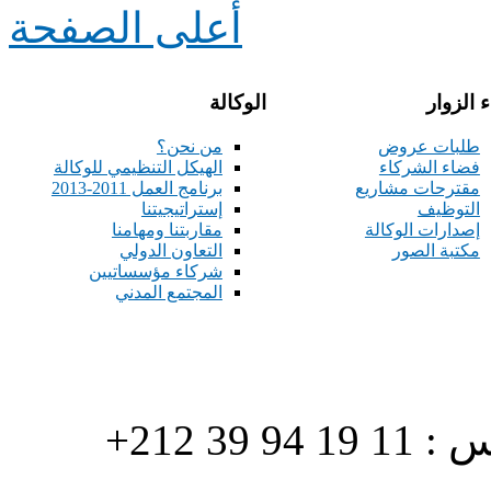
أعلى الصفحة
 الزوار
الوكالة
طلبات عروض
من نحن؟
فضاء الشركاء
الهيكل التنظيمي للوكالة
مقترحات مشاريع
برنامج العمل 2011-2013
التوظيف
إستراتيجيتنا
إصدارات الوكالة
مقاربتنا ومهامنا
مكتبة الصور
التعاون الدولي
شركاء مؤسساتيين
المجتمع المدني
هاتف : 90/88 32 94 39 212+ فاكس : 11 19 94 39 212+