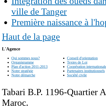
Intégration des oueds da
ville de Tanger
Première naissance à l'ho
Haut de la page
L'Agence
Qui sommes nous?
Conseil d'orientation
Organigramme
Textes de Loi
Plan d'action 2011-2013
Coopération international
Notre stratégie
Partenaires institutionnels
Notre démarche
Société civile
Tabari B.P. 1196-Quartier 
Maroc.