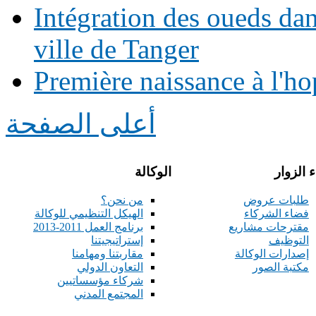
Intégration des oueds da
ville de Tanger
Première naissance à l'ho
أعلى الصفحة
 الزوار
الوكالة
طلبات عروض
من نحن؟
فضاء الشركاء
الهيكل التنظيمي للوكالة
مقترحات مشاريع
برنامج العمل 2011-2013
التوظيف
إستراتيجيتنا
إصدارات الوكالة
مقاربتنا ومهامنا
مكتبة الصور
التعاون الدولي
شركاء مؤسساتيين
المجتمع المدني