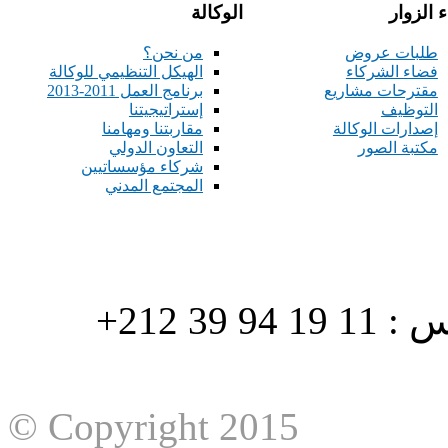
 الزوار
الوكالة
طلبات عروض
من نحن؟
فضاء الشركاء
الهيكل التنظيمي للوكالة
مقترحات مشاريع
برنامج العمل 2011-2013
التوظيف
إستراتيجيتنا
إصدارات الوكالة
مقاربتنا ومهامنا
مكتبة الصور
التعاون الدولي
شركاء مؤسساتيين
المجتمع المدني
هاتف : 90/88 32 94 39 212+ فاكس : 11 19 94 39 212+
© Copyright 2015