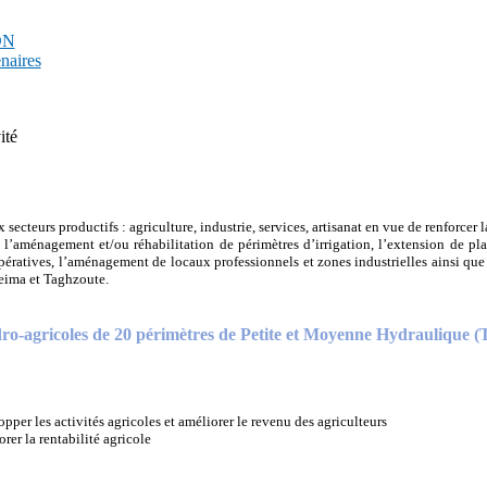
PDN
enaires
ité
 secteurs productifs : agriculture, industrie, services, artisanat en vue de renforcer 
à l’aménagement et/ou réhabilitation de périmètres d’irrigation, l’extension de pla
pératives, l’aménagement de locaux professionnels et zones industrielles ainsi que
ceima et Taghzoute.
-agricoles de 20 périmètres de Petite et Moyenne Hydraulique (
pper les activités agricoles et améliorer le revenu des agriculteurs
rer la rentabilité agricole