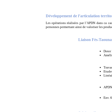
Développement de l’articulation territor
Les opérations réalisées par l’APDN dans ca cadre
personnes permettant ainsi de valoriser les produc
Liaison Fès-Taouna
Doter 
Amélio
Trava
Etudes
Linéa
APDN
Env. 6