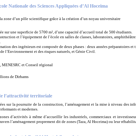
cole Nationale des Sciences Appliquées d’Al Hoceima
la zone d’un pôle scientifique grâce à la création d’un noyau universitaire
ée sur une superficie de 5700 m², d’une capacité d’accueil total de 500 étudiants.
struction et l’équipement de l’école en salles de classes, laboratoires, amphithéâtre,
.
mation des ingénieurs est composée de deux phases : deux années préparatoires et t
de l’Environnement et des risques naturels, et Génie Civil.
 MENESRC et Conseil régional
llions de Dirhams
l’attractivité territoriale
es sur la poursuite de la construction, l’aménagement et la mise à niveau des infra
performants et modernes.
es d’activités à même d’accueillir les industriels, commerciaux et investisseurs 
travers l’aménagement proprement dit de zones (Taza, Al Hoceima) ou leur réhabilita