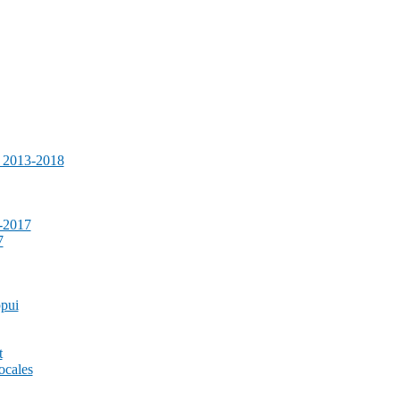
e 2013-2018
-2017
7
ppui
t
ocales