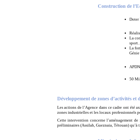
Construction de l’E
Doter 
Réalis
La con
sport..
La for
Génie 
APDN,
50 Mi
Développement de zones d’activités et de 
Les actions de l’Agence dans ce cadre ont été axé
zones industrielles et les locaux professionnels 
Cette intervention concerne l’aménagement de zon
préliminaires (Assilah, Gueznaia, Tétouan) qu’à 