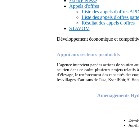
Espace Presse
Appels d'offres
Liste des appels d'offres A
Liste des appels d'offres part
Résultat des appels d'offres
STAVOM
Développement économique et compétitiv
Appui aux secteurs productifs
L’agence intervient par des actions de soutien aux
soutien dans ce cadre plusieurs projets relatifs 
d’élevage, le renforcement des capacités des coo
les villages d’artisans de Taza, Ksar lKbir, Al Ho
Aménagements Hydro
Dévelo
Amélio