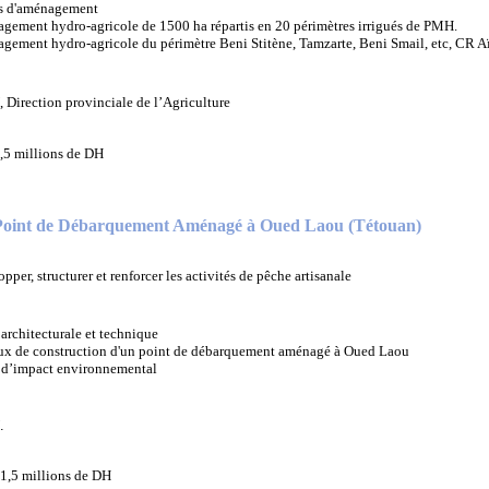
s d'aménagement
ement hydro-agricole de 1500 ha répartis en 20 périmètres irrigués de PMH.
ement hydro-agricole du périmètre Beni Stitène, Tamzarte, Beni Smail, etc, CR Aï
Direction provinciale de l’Agriculture
,5 millions de DH
 Point de Débarquement Aménagé à Oued Laou (Tétouan)
pper, structurer et renforcer les activités de pêche artisanale
architecturale et technique
ux de construction d'un point de débarquement aménagé à Oued Laou
 d’impact environnemental
.
1,5 millions de DH