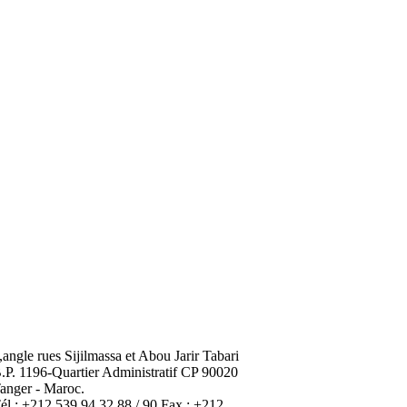
,angle rues Sijilmassa et Abou Jarir Tabari
.P. 1196-Quartier Administratif CP 90020
anger - Maroc.
él : +212 539 94 32 88 / 90 Fax : +212