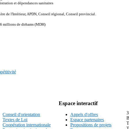
stration et dépendances sanitaires
ère de l'Intérieur, APDN, Conseil régional, Conseil provincial.
76 millions de dirhams (MDH)
étitivité
Espace interactif
3
Conseil d'orientation
Appels d'offres
B
Textes de Loi
Espace partenaires
T
Coopération internationale
Propositions de projets
T