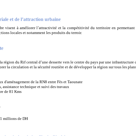
iale et de l’attraction urbaine
 visent à améliorer l’attractivité et la compétitivité du territoire en permettant
tions locales et notamment les produits du terroir.
te
la région du Rif central d’une desserte vers le centre du pays par une infrastructure
rer la circulation et la sécurité routière et de développer la région sur tous les plan
ux d'aménagement de la RN8 entre Fès et Taounate
, assistance technique et suivi des travaux
ire de 81 Kms
.
1 millions de DH