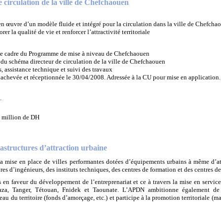
 circulation de la ville de Chefchaouen
n œuvre d’un modèle fluide et intégré pour la circulation dans la ville de Chefcha
rer la qualité de vie et renforcer l’attractivité territoriale
le cadre du Programme de mise à niveau de Chefchaouen
du schéma directeur de circulation de la ville de Chefchaouen
, assistance technique et suivi des travaux
achevée et réceptionnée le 30/04/2008. Adressée à la CU pour mise en application.
.
 million de DH
structures d’attraction urbaine
a mise en place de villes performantes dotées d’équipements urbains à même d’att
s d’ingénieurs, des instituts techniques, des centres de formation et des centres 
ts en faveur du développement de l’entreprenariat et ce à travers la mise en servi
aza, Tanger, Tétouan, Fnidek et Taounate. L’APDN ambitionne également de dé
au du territoire (fonds d’amorçage, etc.) et participe à la promotion territoriale (ma