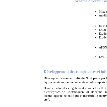
Schéma directeur de
Mise e
Amélio
Dans 
Étude 
Etudes
Etude 
APDN
Env. 1
Développement des compétences et infra
Développer la compétitivité du Nord passe par l
équipements sont notamment des écoles supérieure
Dans ce cadre, il est également à noter les effor
d’entreprises de Chefchaouen, Al Hoceima, T
technologique, scientifique et industrielle au nive
etc.).