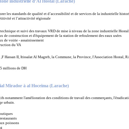
zone industrielle d’Al Hostal (Larache)
rer les standards de qualité et d’accessibilité et de services de la industrielle hist
itivité et l’attractivité régionale
technique et suivi des travaux VRD de mise à niveau de la zone industrielle Hostal
x de construction et d'équipement de la station de refoulement des eaux usées
x de voirie - assainissement
ruction du VA
F Hassan II, Itissalat Al Magreb, la Commune, la Province, l'Association Hostal,
5 millions de DH
l Mirador à al Hoceima (Larache)
ifs notamment l'amélioration des conditions de travail des commerçants, l'éradicati
e urbain.
outiques
restaurants
aux poissons
ng