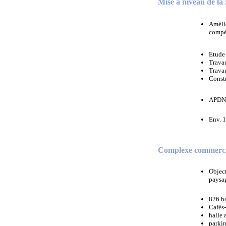
Mise à niveau de la 
Amélio
compét
Etude 
Travau
Travau
Const
APDN ,
Env. 1
Complexe commercia
Object
paysag
826 b
Cafés-
halle 
parki