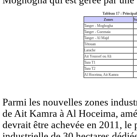
Moghogha qui est gérée par une 
Tableau 17 : Principal
Zones
Su
Tanger - Moghogha
Tanger - Gueznaia
Tanger - Al Majd
Tétouan
Larache
Ait Youssef ou Ali
Taza T1
Taza T2
Al Hoceima, Ait Kamra
Parmi les nouvelles zones industri
de Ait Kamra à Al Hoceima, amé
devrait être achevée en 2011, le 
industrielle de 30 hectares dédié