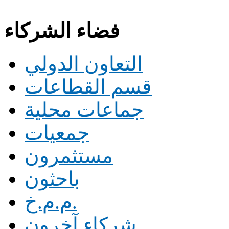
فضاء الشركاء
التعاون الدولي
قسم القطاعات
جماعات محلية
جمعيات
مستثمرون
باحثون
م.م.خ.
شركاء آخرون