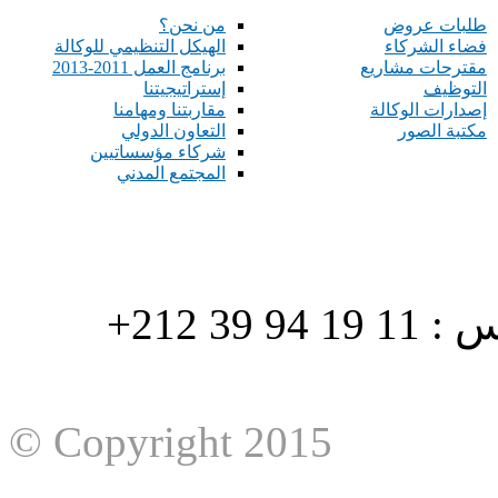
طلبات عروض
من نحن؟
فضاء الشركاء
الهيكل التنظيمي للوكالة
مقترحات مشاريع
برنامج العمل 2011-2013
التوظيف
إستراتيجيتنا
إصدارات الوكالة
مقاربتنا ومهامنا
مكتبة الصور
التعاون الدولي
شركاء مؤسساتيين
المجتمع المدني
هاتف : 90/88 32 94 39 212+ فاكس : 11 19 94 39 212+
© Copyright 2015