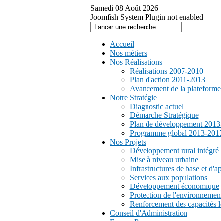
Samedi
08
Août
2026
Joomfish System Plugin not enabled
Accueil
Nos métiers
Nos Réalisations
Réalisations 2007-2010
Plan d'action 2011-2013
Avancement de la plateform
Notre Stratégie
Diagnostic actuel
Démarche Stratégique
Plan de développement 2013
Programme global 2013-201
Nos Projets
Développement rural intégré
Mise à niveau urbaine
Infrastructures de base et d'a
Services aux populations
Développement économique
Protection de l'environnemen
Renforcement des capacités l
Conseil d'Administration