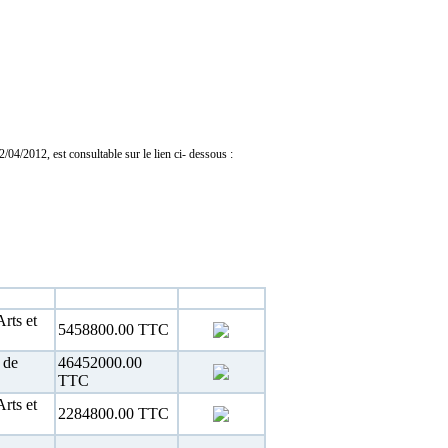
04/2012, est consultable sur le lien ci- dessous :
Estimation
Téléchargement
rts et
5458800.00 TTC
 de
46452000.00
TTC
rts et
2284800.00 TTC