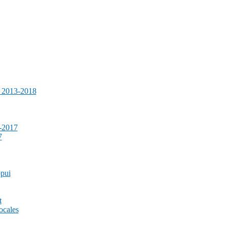
e 2013-2018
-2017
7
ppui
t
ocales