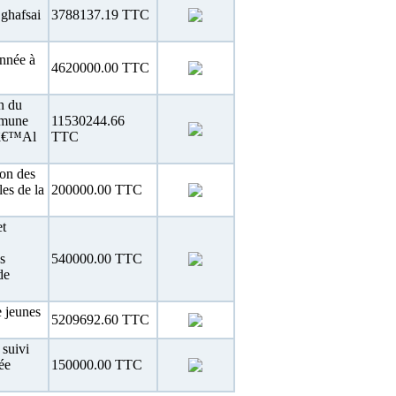
ghafsai
3788137.19 TTC
onnée à
4620000.00 TTC
n du
mmune
11530244.66
dâ€™Al
TTC
ion des
es de la
200000.00 TTC
et
s
540000.00 TTC
de
 jeunes
5209692.60 TTC
 suivi
ée
150000.00 TTC