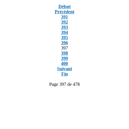
Début
Précédent
391
392
393
394
395
396
397
398
399
400
Suivant
Fin
Page 397 de 478