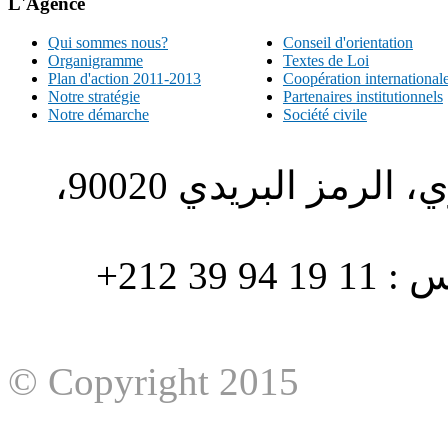
L'Agence
Qui sommes nous?
Conseil d'orientation
Organigramme
Textes de Loi
Plan d'action 2011-2013
Coopération international
Notre stratégie
Partenaires institutionnels
Notre démarche
Société civile
الطبري ص.ب. 1196، الحي الاداري، الرمز البريدي 90020،
هاتف : 90/88 32 94 39 212+ فاكس : 11 19 94 39 212+
© Copyright 2015