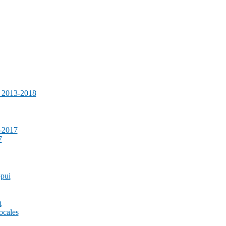
e 2013-2018
-2017
7
ppui
t
ocales