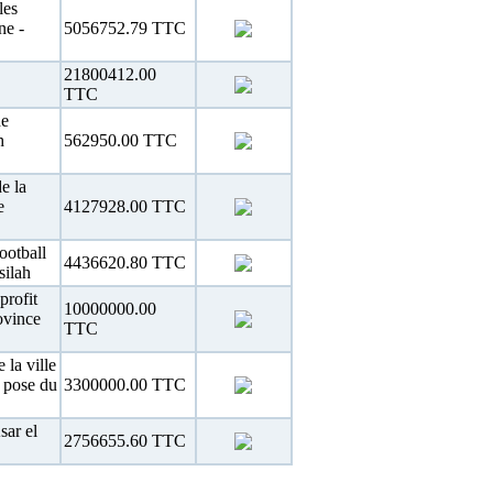
les
ne -
5056752.79 TTC
21800412.00
TTC
de
h
562950.00 TTC
e la
e
4127928.00 TTC
ootball
4436620.80 TTC
silah
profit
10000000.00
ovince
TTC
la ville
t pose du
3300000.00 TTC
sar el
2756655.60 TTC