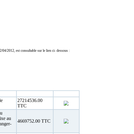
04/2012, est consultable sur le lien ci- dessous :
Estimation
Téléchargement
de
27214536.00
TTC
du
ixe au
4669752.00 TTC
anger-