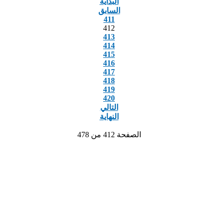
البداية
السابق
411
412
413
414
415
416
417
418
419
420
التالي
النهاية
الصفحة 412 من 478