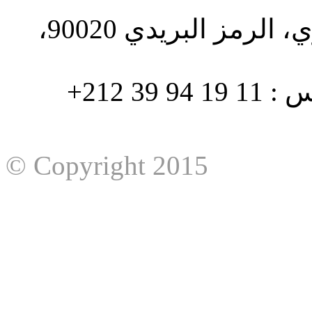
الطبري ص.ب. 1196، الحي الاداري، الرمز البريدي 90020،
هاتف : 90/88 32 94 39 212+ فاكس : 11 19 94 39 212+
© Copyright 2015