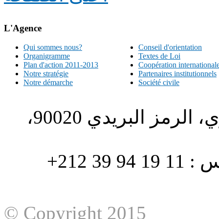
L'Agence
Qui sommes nous?
Conseil d'orientation
Organigramme
Textes de Loi
Plan d'action 2011-2013
Coopération international
Notre stratégie
Partenaires institutionnels
Notre démarche
Société civile
الطبري ص.ب. 1196، الحي الاداري، الرمز البريدي 90020،
هاتف : 90/88 32 94 39 212+ فاكس : 11 19 94 39 212+
© Copyright 2015