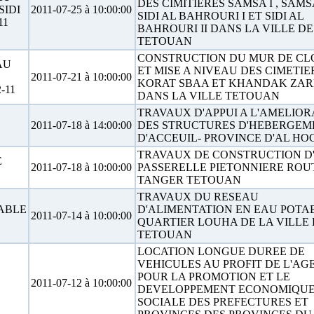
DES CIMITIERES SAMSA I , SAMSA 
SIDI
2011-07-25 à 10:00:00
SIDI AL BAHROURI I ET SIDI AL
11
BAHROURI II DANS LA VILLE DE
TETOUAN
CONSTRUCTION DU MUR DE CL
AU
ET MISE A NIVEAU DES CIMETIE
2011-07-21 à 10:00:00
KORAT SBAA ET KHANDAK ZA
-11
DANS LA VILLE TETOUAN
TRAVAUX D'APPUI A L'AMELIOR
2011-07-18 à 14:00:00
DES STRUCTURES D'HEBERGEM
D'ACCEUIL- PROVINCE D'AL HO
TRAVAUX DE CONSTRUCTION D
E
2011-07-18 à 10:00:00
PASSERELLE PIETONNIERE ROU
TANGER TETOUAN
TRAVAUX DU RESEAU
ABLE
D'ALIMENTATION EN EAU POTA
2011-07-14 à 10:00:00
QUARTIER LOUHA DE LA VILLE 
TETOUAN
LOCATION LONGUE DUREE DE
VEHICULES AU PROFIT DE L'AG
POUR LA PROMOTION ET LE
2011-07-12 à 10:00:00
DEVELOPPEMENT ECONOMIQUE
SOCIALE DES PREFECTURES ET