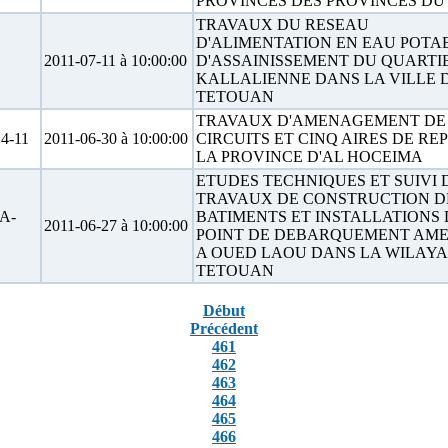
PROVINCES DES PROVINCES DU
TRAVAUX DU RESEAU
D'ALIMENTATION EN EAU POTA
2011-07-11 à 10:00:00
D'ASSAINISSEMENT DU QUARTI
KALLALIENNE DANS LA VILLE 
TETOUAN
TRAVAUX D'AMENAGEMENT DE
4-11
2011-06-30 à 10:00:00
CIRCUITS ET CINQ AIRES DE RE
LA PROVINCE D'AL HOCEIMA
ETUDES TECHNIQUES ET SUIVI 
TRAVAUX DE CONSTRUCTION D
A-
BATIMENTS ET INSTALLATIONS
2011-06-27 à 10:00:00
POINT DE DEBARQUEMENT AM
A OUED LAOU DANS LA WILAYA
TETOUAN
Début
Précédent
461
462
463
464
465
466