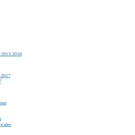
e 2013-2018
-2017
7
ppui
t
ocales