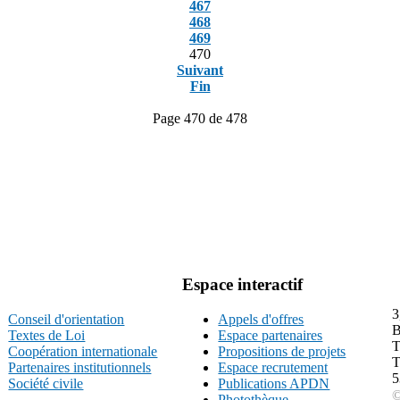
467
468
469
470
Suivant
Fin
Page 470 de 478
Espace interactif
3
Conseil d'orientation
Appels d'offres
B
Textes de Loi
Espace partenaires
T
Coopération internationale
Propositions de projets
T
Partenaires institutionnels
Espace recrutement
5
Société civile
Publications APDN
©
Photothèque