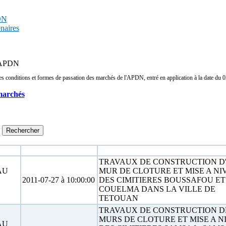
PDN
enaires
s APDN
conditions et formes de passation des marchés de l'APDN, entré en application à la date du 02/
marchés
Date limite
Objet
TRAVAUX DE CONSTRUCTION D
AU
MUR DE CLOTURE ET MISE A N
2011-07-27 à 10:00:00
DES CIMITIERES BOUSSAFOU ET
COUELMA DANS LA VILLE DE
TETOUAN
TRAVAUX DE CONSTRUCTION D
MURS DE CLOTURE ET MISE A N
AU