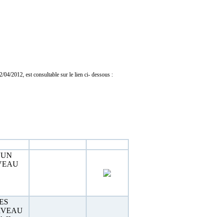
04/2012, est consultable sur le lien ci- dessous :
Estimation
Téléchargement
'UN
IVEAU
ES
IVEAU