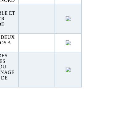
 NORD
BLE ET
ER
DE
 DEUX
POS A
DES
ES
 DU
ENAGE
 DE