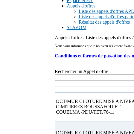
Espace Presse
Appels d'offres
Liste des appels d'offres A
Liste des appels d'offres part
Résultat des appels d'offres
STAVOM
Appels d'offres
Liste des appels d'offre
Nous vous informons que le nouveau règlement fixant les 
Conditions et formes de passation des 
Rechercher un Appel d'offre :
N° appel d'offre
DCT/MUR CLOTURE MISE A NIVE
CIMITIERES BOUSSAFOU ET
COUELMA /PDU/TET/76-11
DCT/MUR CLOTURE MISE A NIVE