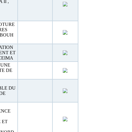
II ,
OTURE
RES
RBOUH
ATION
ENT ET
CEIMA
'UNE
TE DE
BLE DU
DE
ENCE
 ET