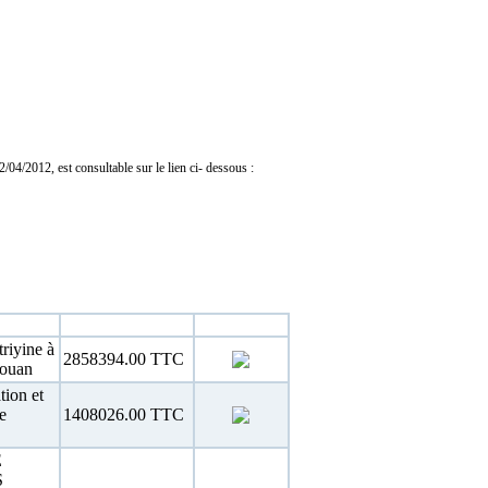
04/2012, est consultable sur le lien ci- dessous :
Estimation
Téléchargement
riyine à
2858394.00 TTC
touan
tion et
e
1408026.00 TTC
E
S