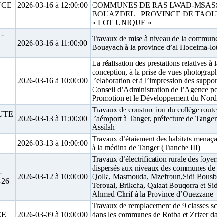
NCE
2026-03-16 à 12:00:00
COMMUNES DE RAS LWAD-MSAS
BOUAZDEL– PROVINCE DE TAO
« LOT UNIQUE »
-
Travaux de mise à niveau de la commun
2026-03-16 à 11:00:00
Bouayach à la province d’al Hoceima-lo
La réalisation des prestations relatives à l
conception, à la prise de vues photograp
2026-03-16 à 10:00:00
l’élaboration et à l’impression des suppor
Conseil d’Administration de l’Agence po
Promotion et le Développement du Nord
Travaux de construction du collège route
UTE
2026-03-13 à 11:00:00
l’aéroport à Tanger, préfecture de Tanger
Assilah
Travaux d’étaiement des habitats menaça
2026-03-13 à 10:00:00
à la médina de Tanger (Tranche III)
Travaux d’électrification rurale des foyer
dispersés aux niveaux des communes de 
-
2026-03-12 à 10:00:00
Qolla, Masmouda, Mzefroun,Sidi Bousbe
26
Teroual, Brikcha, Qalaat Bouqorra et Sid
Ahmed Chrif à la Province d’Ouezzane
Travaux de remplacement de 9 classes sc
CE
2026-03-09 à 10:00:00
dans les communes de Rotba et Zrizer da