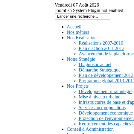
Vendredi
07
Août
2026
Joomfish System Plugin not enabled
Accueil
Nos métiers
Nos Réalisations
Réalisations 2007-2010
Plan d'action 2011-2013
Avancement de la plateform
Notre Stratégie
Diagnostic actuel
Démarche Stratégique
Plan de développement 2013
Programme global 2013-201
Nos Projets
Développement rural intégré
Mise à niveau urbaine
Infrastructures de base et d'a
Services aux populations
Développement économique
Protection de l'environnemen
Renforcement des capacités l
Conseil d'Administration