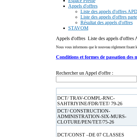
Espace Presse
Appels d'offres
Liste des appels d'offres A
Liste des appels d'offres part
Résultat des appels d'offres
STAVOM
Appels d'offres
Liste des appels d'offre
Nous vous informons que le nouveau règlement fixant les 
Conditions et formes de passation des 
Rechercher un Appel d'offre :
N° appel d'offre
DCT/ TRAV-COMPL-RNC-
SAHTRIYINE/FDR/TET/ 79-26
DCT/ CONSTRUCTION-
ADMINISTRATION-SIX-MURS-
CLOTURE/PEN/TET/75-26
DCT/CONST –DE 07 CLASSES