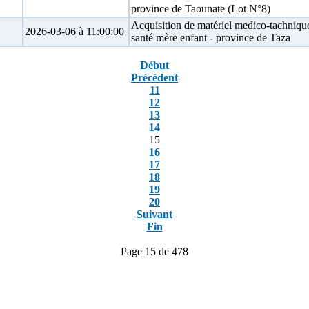
province de Taounate (Lot N°8)
Acquisition de matériel medico-tachnique
2026-03-06 à 11:00:00
santé mère enfant - province de Taza
Début
Précédent
11
12
13
14
15
16
17
18
19
20
Suivant
Fin
Page 15 de 478