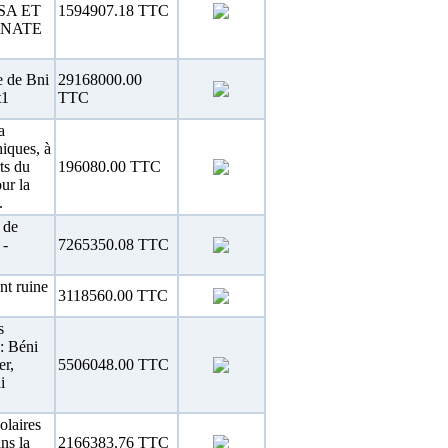
SA ET
1594907.18 TTC
UNATE
e de Bni
29168000.00
t1
TTC
a
hiques, à
ts du
196080.00 TTC
ur la
.
 de
 -
7265350.08 TTC
nt ruine
3118560.00 TTC
s
: Béni
r,
5506048.00 TTC
i
olaires
ns la
2166383.76 TTC