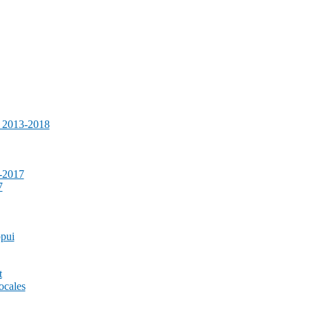
e 2013-2018
-2017
7
ppui
t
ocales