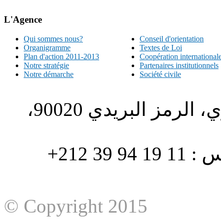
L'Agence
Qui sommes nous?
Conseil d'orientation
Organigramme
Textes de Loi
Plan d'action 2011-2013
Coopération international
Notre stratégie
Partenaires institutionnels
Notre démarche
Société civile
الطبري ص.ب. 1196، الحي الاداري، الرمز البريدي 90020،
هاتف : 90/88 32 94 39 212+ فاكس : 11 19 94 39 212+
© Copyright 2015