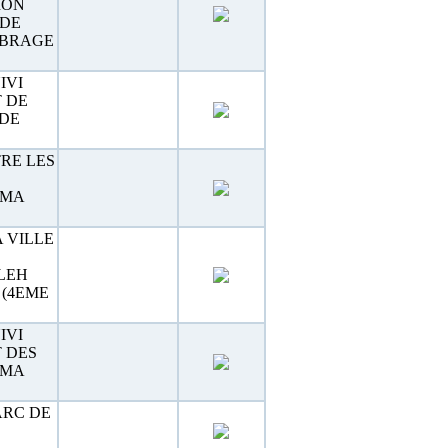
ION
 DE
IBRAGE
IVI
 DE
 DE
RE LES
AMA
 VILLE
LEH
 (4EME
IVI
 DES
AMA
ARC DE