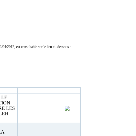
04/2012, est consultable sur le lien ci- dessous :
Estimation
Téléchargement
 LE
TION
RE LES
LEH
LA