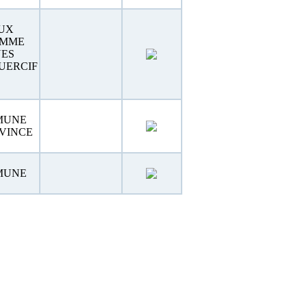
UX
AMME
NES
UERCIF
MUNE
VINCE
MUNE