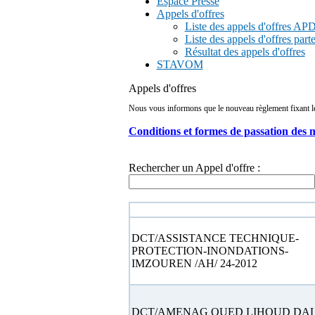
Espace Presse
Appels d'offres
Liste des appels d'offres A
Liste des appels d'offres part
Résultat des appels d'offres
STAVOM
Appels d'offres
Nous vous informons que le nouveau règlement fixant les 
Conditions et formes de passation des 
Rechercher un Appel d'offre :
N° appel d'offre
DCT/ASSISTANCE TECHNIQUE-
PROTECTION-INONDATIONS-
IMZOUREN /AH/ 24-2012
DCT/AMENAG OUED LIHOUD DA