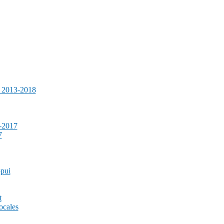
e 2013-2018
-2017
7
ppui
t
ocales