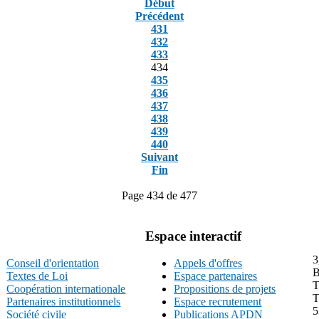
Début
Précédent
431
432
433
434
435
436
437
438
439
440
Suivant
Fin
Page 434 de 477
Espace interactif
3
Conseil d'orientation
Appels d'offres
B
Textes de Loi
Espace partenaires
T
Coopération internationale
Propositions de projets
T
Partenaires institutionnels
Espace recrutement
5
Société civile
Publications APDN