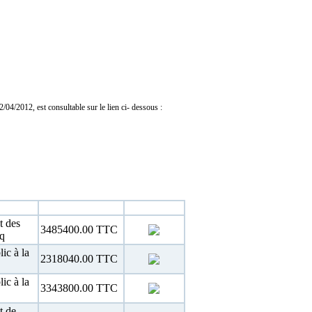
04/2012, est consultable sur le lien ci- dessous :
Estimation
Téléchargement
t des
3485400.00 TTC
eq
ic à la
2318040.00 TTC
ic à la
3343800.00 TTC
t de