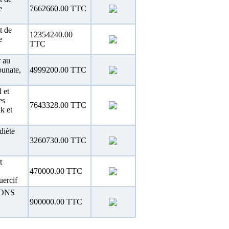
e
7662660.00 TTC
t de
12354240.00
e
TTC
r au
ounate,
4999200.00 TTC
l et
es
7643328.00 TTC
k et
diète
3260730.00 TTC
t
470000.00 TTC
uercif
ONS
900000.00 TTC