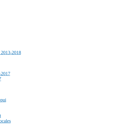
e 2013-2018
-2017
7
ppui
t
ocales