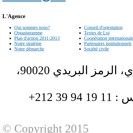
L'Agence
Qui sommes nous?
Conseil d'orientation
Organigramme
Textes de Loi
Plan d'action 2011-2013
Coopération international
Notre stratégie
Partenaires institutionnels
Notre démarche
Société civile
الطبري ص.ب. 1196، الحي الاداري، الرمز البريدي 90020،
هاتف : 90/88 32 94 39 212+ فاكس : 11 19 94 39 212+
© Copyright 2015