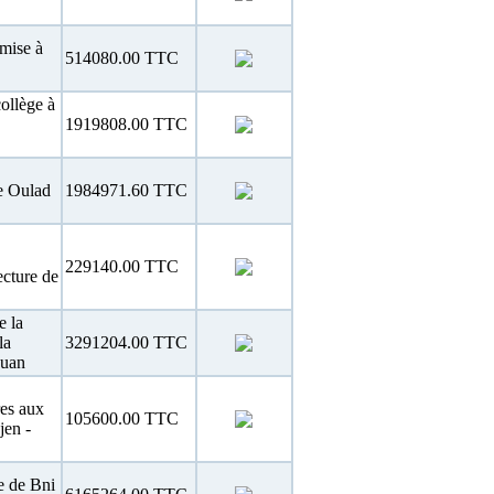
 mise à
514080.00 TTC
ollège à
1919808.00 TTC
e Oulad
1984971.60 TTC
229140.00 TTC
ecture de
e la
la
3291204.00 TTC
ouan
es aux
105600.00 TTC
en -
e de Bni