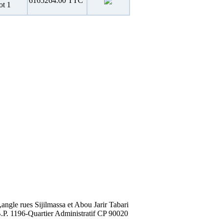
6165264.00 TTC
ot 1
,angle rues Sijilmassa et Abou Jarir Tabari
.P. 1196-Quartier Administratif CP 90020