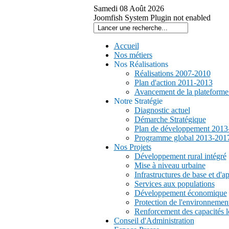
Samedi
08
Août
2026
Joomfish System Plugin not enabled
Accueil
Nos métiers
Nos Réalisations
Réalisations 2007-2010
Plan d'action 2011-2013
Avancement de la plateform
Notre Stratégie
Diagnostic actuel
Démarche Stratégique
Plan de développement 2013
Programme global 2013-201
Nos Projets
Développement rural intégré
Mise à niveau urbaine
Infrastructures de base et d'a
Services aux populations
Développement économique
Protection de l'environnemen
Renforcement des capacités l
Conseil d'Administration