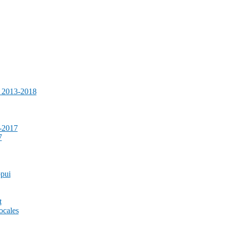
e 2013-2018
-2017
7
ppui
t
ocales