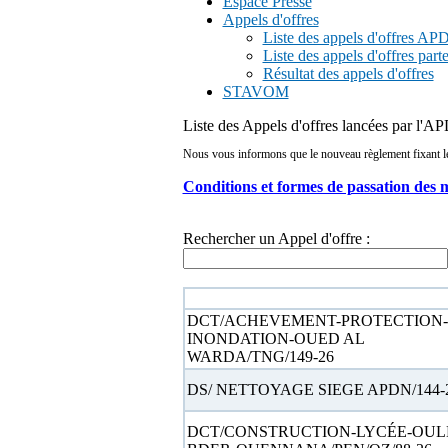
Espace Presse
Appels d'offres
Liste des appels d'offres A
Liste des appels d'offres part
Résultat des appels d'offres
STAVOM
Liste des Appels d'offres lancées par l'
Nous vous informons que le nouveau règlement fixant les 
Conditions et formes de passation des 
Rechercher un Appel d'offre :
N° appel d'offre
DCT/ACHEVEMENT-PROTECTION-
INONDATION-OUED AL
WARDA/TNG/149-26
DS/ NETTOYAGE SIEGE APDN/144-
DCT/CONSTRUCTION-LYCÉE-OUL