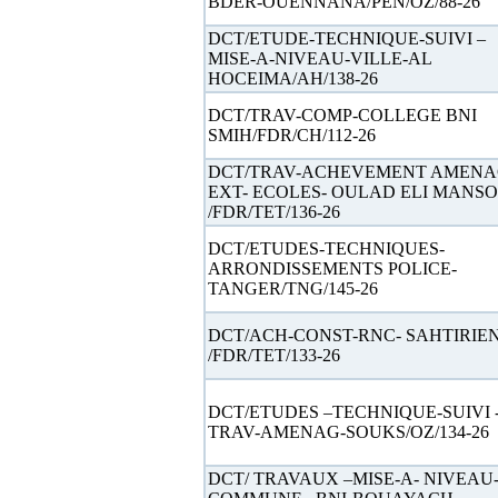
BDER-OUENNANA/PEN/OZ/88-26
DCT/ETUDE-TECHNIQUE-SUIVI –
MISE-A-NIVEAU-VILLE-AL
HOCEIMA/AH/138-26
DCT/TRAV-COMP-COLLEGE BNI
SMIH/FDR/CH/112-26
DCT/TRAV-ACHEVEMENT AMENAG
EXT- ECOLES- OULAD ELI MANS
/FDR/TET/136-26
DCT/ETUDES-TECHNIQUES-
ARRONDISSEMENTS POLICE-
TANGER/TNG/145-26
DCT/ACH-CONST-RNC- SAHTIRIE
/FDR/TET/133-26
DCT/ETUDES –TECHNIQUE-SUIVI 
TRAV-AMENAG-SOUKS/OZ/134-26
DCT/ TRAVAUX –MISE-A- NIVEAU