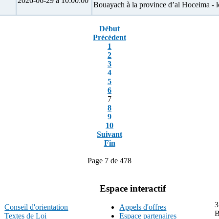
2026-06-29 à 10:00:00
Bouayach à la province d’al Hoceima - l
Début
Précédent
1
2
3
4
5
6
7
8
9
10
Suivant
Fin
Page 7 de 478
Espace interactif
3
Conseil d'orientation
Appels d'offres
B
Textes de Loi
Espace partenaires