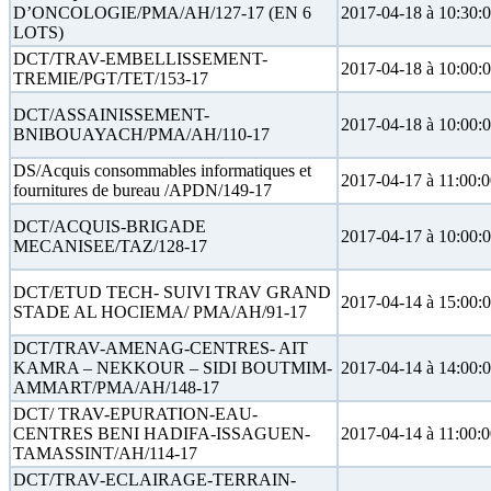
D’ONCOLOGIE/PMA/AH/127-17 (EN 6
2017-04-18 à 10:30:
LOTS)
DCT/TRAV-EMBELLISSEMENT-
2017-04-18 à 10:00:
TREMIE/PGT/TET/153-17
DCT/ASSAINISSEMENT-
2017-04-18 à 10:00:
BNIBOUAYACH/PMA/AH/110-17
DS/Acquis consommables informatiques et
2017-04-17 à 11:00:
fournitures de bureau /APDN/149-17
DCT/ACQUIS-BRIGADE
2017-04-17 à 10:00:
MECANISEE/TAZ/128-17
DCT/ETUD TECH- SUIVI TRAV GRAND
2017-04-14 à 15:00:
STADE AL HOCIEMA/ PMA/AH/91-17
DCT/TRAV-AMENAG-CENTRES- AIT
KAMRA – NEKKOUR – SIDI BOUTMIM-
2017-04-14 à 14:00:
AMMART/PMA/AH/148-17
DCT/ TRAV-EPURATION-EAU-
CENTRES BENI HADIFA-ISSAGUEN-
2017-04-14 à 11:00:
TAMASSINT/AH/114-17
DCT/TRAV-ECLAIRAGE-TERRAIN-