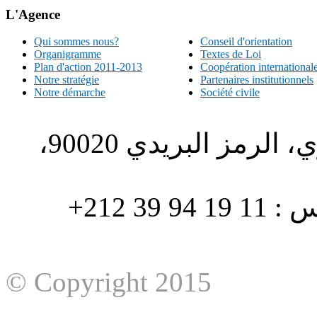
L'Agence
Qui sommes nous?
Conseil d'orientation
Organigramme
Textes de Loi
Plan d'action 2011-2013
Coopération international
Notre stratégie
Partenaires institutionnels
Notre démarche
Société civile
الطبري ص.ب. 1196، الحي الاداري، الرمز البريدي 90020،
هاتف : 90/88 32 94 39 212+ فاكس : 11 19 94 39 212+
© Copyright 2015